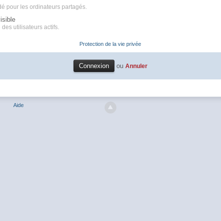
é pour les ordinateurs partagés.
isible
des utilisateurs actifs.
Protection de la vie privée
ou
Annuler
Aide