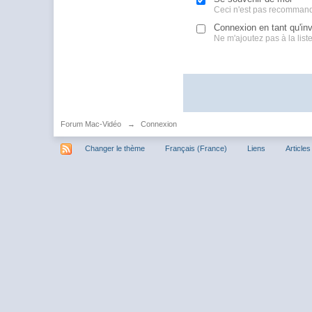
Ceci n'est pas recommand
Connexion en tant qu'inv
Ne m'ajoutez pas à la liste 
Forum Mac-Vidéo
→
Connexion
Changer le thème
Français (France)
Liens
Articles