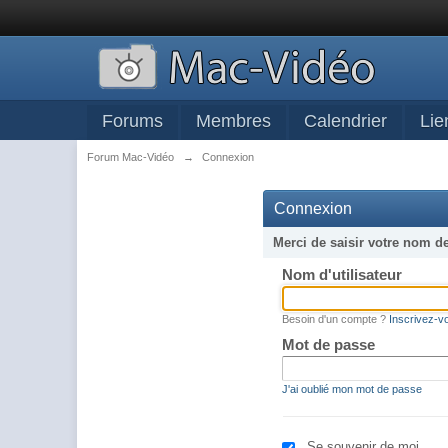
Forums
Membres
Calendrier
Lie
Forum Mac-Vidéo
→
Connexion
Connexion
Merci de saisir votre nom d
Nom d'utilisateur
Besoin d'un compte ?
Inscrivez-v
Mot de passe
J'ai oublié mon mot de passe
Se souvenir de moi