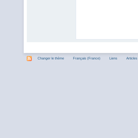
Changer le thème
Français (France)
Liens
Articles