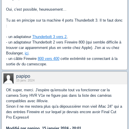
Oui, c'est possible, heureusement…
Tu as en principe sur ta machine 4 ports Thunderbolt 3. Il te faut donc
:
- un adaptateur
Thunderbolt 3 vers 2
,
- un adaptateur Thunderbolt 2 vers Firewire 800 (qui semble difficile à
trouver car apparemment plus en vente chez Apple). J'en ai vu chez
Boulanger,
ici
.
- un câble Firewire
800 vers 400
cette extrémité se connectant à la
sortie dv du camescope.
papipo
15 janv. 2024
OK super, merci. J'espère qu'ensuite tout va fonctionner car la
camera Sony HVR V1e ne figure pas dans la liste des caméras
compatibles avec iMovie.
Sinon il ne me restera plus qu'a dépoussiérer mon vieil iMac 24" qui a
des entrées Firewire et sur lequel je devrais encore avoir Final Cut
Pro Express4
Modifié par papipo, 15 janvier 2024 - 20:01.