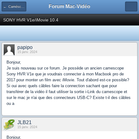
Forum Mac-Vidéo
← Caméscopes
SONY HVR V1e/iMovie 10.4
papipo
15 janv. 2024
Bonjour,
Je suis nouveau sur ce forum. Je possède un ancien camescope
Sony HVR V1e que je voudrais connecter à mon Macbook pro de
2017 pour monter un film avec iMovie. Tout d'abord est-ce possible?
Si oui avec quels câbles faire la connection sachant que pour
transférer de la vidéo il faut utiliser la sortie i-Link du camescope et
sur le mac je n'ai que des connecteurs USB-C? Existe t-il des câbles
ou a
JLB21
15 janv. 2024
Bonjour,