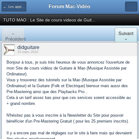
Forum Mac-Vidéo
← Les applications audio
TUTO MAO : Le Site de cours videos de Guit...
«
Suivant
Précédent
»
didguitare
20 mars 2010
Bonjour à tous, je suis très heureux de vous annoncez l'ouverture de
mon Site de cours vidéos de Guitare & Mao (Musique Assistée par
Ordinateur).
Vous y trouverez des tutoriels sur la Mao (Musique Assistée par
Ordinateur) et la Guitare (Folk et Electrique) biensur mais aussi des
Pre-Mastering ainsi que des Playbacks Pro...
Cela à un tarif assez bas pour que ces services soient accessible au
+ grand nombre.
N'hésitez pas à vous inscrire à la Newsletter du Site pour pouvoir
bénéficier d'un Pre-Mastering Gratuit ( pour les 25 premiers inscrits).
Il y a encore pas mal de réglages sur le site à faire mais qui devraient
être résolus prochainement.