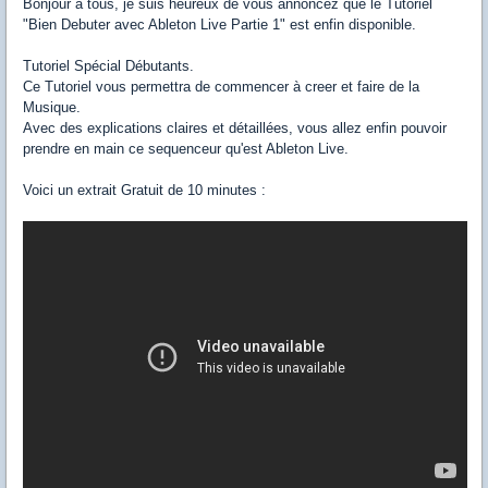
Bonjour à tous, je suis heureux de vous annoncez que le Tutoriel
"Bien Debuter avec Ableton Live Partie 1" est enfin disponible.
Tutoriel Spécial Débutants.
Ce Tutoriel vous permettra de commencer à creer et faire de la
Musique.
Avec des explications claires et détaillées, vous allez enfin pouvoir
prendre en main ce sequenceur qu'est Ableton Live.
Voici un extrait Gratuit de 10 minutes :