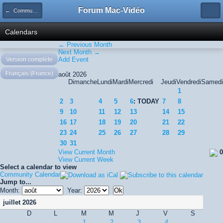
Forum Mac-Vidéo
← Community Calendar
Calendars
← Previous Month
Next Month →
Version complète
Add Event
Français (France)
août 2026
Dimanche
Lundi
Mardi
Mercredi
Jeudi
Vendredi
Samedi
1
2
3
4
5
6
: TODAY
7
8
9
10
11
12
13
14
15
16
17
18
19
20
21
22
23
24
25
26
27
28
29
30
31
View Current Month
0
View Current Week
Select a calendar to view
Community Calendar
Jump to...
Month:
Year:
juillet 2026
D
L
M
M
J
V
S
1
2
3
4