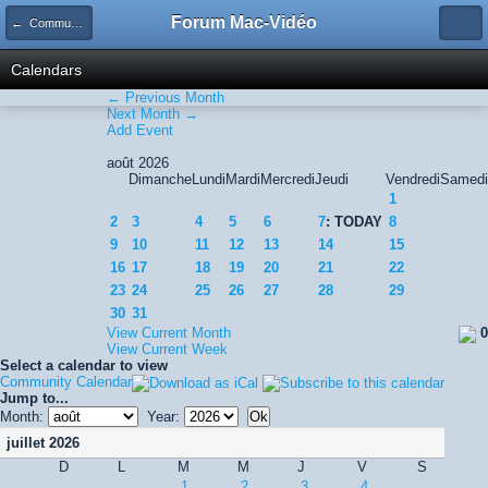
Forum Mac-Vidéo
← Community Calendar
Calendars
← Previous Month
Next Month →
Add Event
août 2026
Dimanche
Lundi
Mardi
Mercredi
Jeudi
Vendredi
Samedi
1
2
3
4
5
6
7
: TODAY
8
9
10
11
12
13
14
15
16
17
18
19
20
21
22
23
24
25
26
27
28
29
30
31
View Current Month
0
View Current Week
Select a calendar to view
Community Calendar
Jump to...
Month:
Year:
juillet 2026
D
L
M
M
J
V
S
1
2
3
4