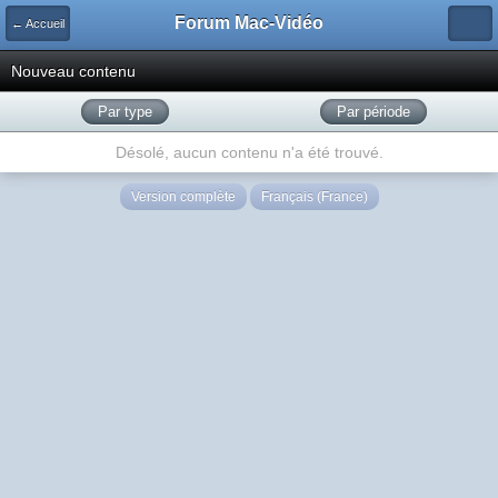
Forum Mac-Vidéo
← Accueil
Nouveau contenu
Par type
Par période
Désolé, aucun contenu n'a été trouvé.
Version complète
Français (France)