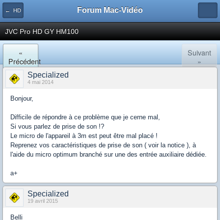
Forum Mac-Vidéo
← HD
JVC Pro HD GY HM100
«
Suivant
Précédent
»
Specialized
4 mai 2014
Bonjour,
Difficile de répondre à ce problème que je cerne mal,
Si vous parlez de prise de son !?
Le micro de l'appareil à 3m est peut être mal placé !
Reprenez vos caractéristiques de prise de son ( voir la notice ), à
l'aide du micro optimum branché sur une des entrée auxiliaire dédiée.
a+
Specialized
19 avril 2015
Belli