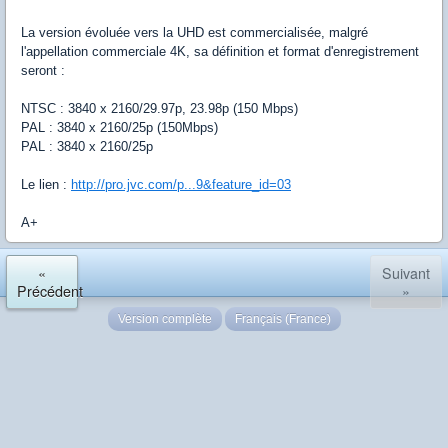
La version évoluée vers la UHD est commercialisée, malgré
l'appellation commerciale 4K, sa définition et format d'enregistrement
seront :
NTSC : 3840 x 2160/29.97p, 23.98p (150 Mbps)
PAL : 3840 x 2160/25p (150Mbps)
PAL : 3840 x 2160/25p
Le lien :
http://pro.jvc.com/p...9&feature_id=03
A+
«
Suivant
Précédent
»
Version complète
Français (France)