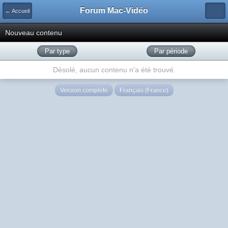
Forum Mac-Vidéo
← Accueil
Nouveau contenu
Par type
Par période
Désolé, aucun contenu n'a été trouvé.
Version complète
Français (France)