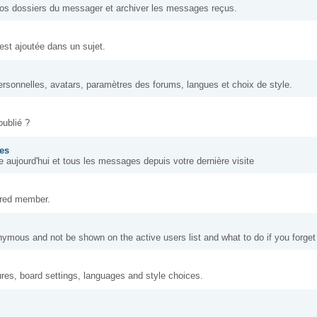
s dossiers du messager et archiver les messages reçus.
est ajoutée dans un sujet.
ersonnelles, avatars, paramètres des forums, langues et choix de style.
oublié ?
ges
 aujourd'hui et tous les messages depuis votre dernière visite
tered member.
nymous and not be shown on the active users list and what to do if you forge
ures, board settings, languages and style choices.