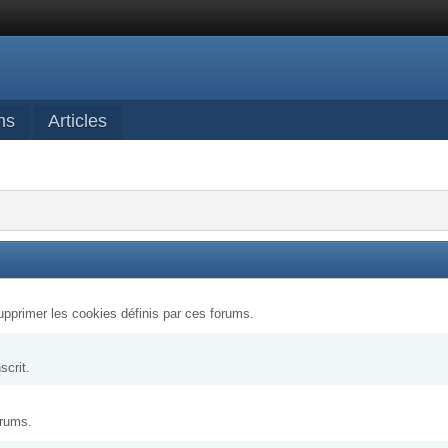
ns
Articles
upprimer les cookies définis par ces forums.
scrit.
orums.