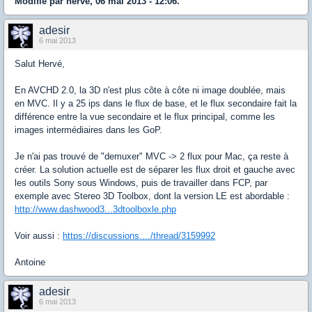
Modifié par herve, 06 mai 2013 - 12:06.
adesir
6 mai 2013
Salut Hervé,
En AVCHD 2.0, la 3D n'est plus côte à côte ni image doublée, mais
en MVC. Il y a 25 ips dans le flux de base, et le flux secondaire fait la
différence entre la vue secondaire et le flux principal, comme les
images intermédiaires dans les GoP.
Je n'ai pas trouvé de "demuxer" MVC -> 2 flux pour Mac, ça reste à
créer. La solution actuelle est de séparer les flux droit et gauche avec
les outils Sony sous Windows, puis de travailler dans FCP, par
exemple avec Stereo 3D Toolbox, dont la version LE est abordable :
http://www.dashwood3...3dtoolboxle.php
Voir aussi :
https://discussions..../thread/3159992
Antoine
adesir
6 mai 2013