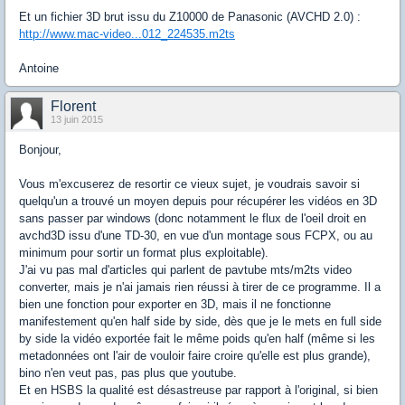
Et un fichier 3D brut issu du Z10000 de Panasonic (AVCHD 2.0) :
http://www.mac-video...012_224535.m2ts
Antoine
Florent
13 juin 2015
Bonjour,
Vous m'excuserez de resortir ce vieux sujet, je voudrais savoir si
quelqu'un a trouvé un moyen depuis pour récupérer les vidéos en 3D
sans passer par windows (donc notamment le flux de l'oeil droit en
avchd3D issu d'une TD-30, en vue d'un montage sous FCPX, ou au
minimum pour sortir un format plus exploitable).
J'ai vu pas mal d'articles qui parlent de pavtube mts/m2ts video
converter, mais je n'ai jamais rien réussi à tirer de ce programme. Il a
bien une fonction pour exporter en 3D, mais il ne fonctionne
manifestement qu'en half side by side, dès que je le mets en full side
by side la vidéo exportée fait le même poids qu'en half (même si les
metadonnées ont l'air de vouloir faire croire qu'elle est plus grande),
bino n'en veut pas, pas plus que youtube.
Et en HSBS la qualité est désastreuse par rapport à l'original, si bien