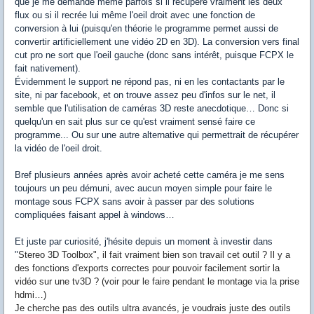
que je me demande même parfois si il récupère vraiment les deux
flux ou si il recrée lui même l'oeil droit avec une fonction de
conversion à lui (puisqu'en théorie le programme permet aussi de
convertir artificiellement une vidéo 2D en 3D). La conversion vers final
cut pro ne sort que l'oeil gauche (donc sans intérêt, puisque FCPX le
fait nativement).
Évidemment le support ne répond pas, ni en les contactants par le
site, ni par facebook, et on trouve assez peu d'infos sur le net, il
semble que l'utilisation de caméras 3D reste anecdotique… Donc si
quelqu'un en sait plus sur ce qu'est vraiment sensé faire ce
programme... Ou sur une autre alternative qui permettrait de récupérer
la vidéo de l'oeil droit.
Bref plusieurs années après avoir acheté cette caméra je me sens
toujours un peu démuni, avec aucun moyen simple pour faire le
montage sous FCPX sans avoir à passer par des solutions
compliquées faisant appel à windows…
Et juste par curiosité, j'hésite depuis un moment à investir dans
"
Stereo 3D Toolbox", il fait vraiment bien son travail cet outil ? Il y a
des fonctions d'exports correctes pour pouvoir facilement sortir la
vidéo sur une tv3D ? (voir pour le faire pendant le montage via la prise
hdmi…)
Je cherche pas des outils ultra avancés, je voudrais juste des outils