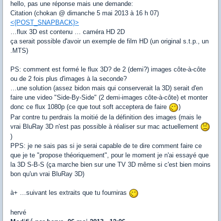
hello, pas une réponse mais une demande:
Citation (chokan @ dimanche 5 mai 2013 à 16 h 07)
<{POST_SNAPBACK}>
…flux 3D est contenu … caméra HD 2D
ça serait possible d'avoir un exemple de film HD (un original s.t.p., un
.MTS)
PS: comment est formé le flux 3D? de 2 (demi?) images côte-à-côte
ou de 2 fois plus d'images à la seconde?
…une solution (assez bidon mais qui conserverait la 3D) serait d'en
faire une video "Side-By-Side" (2 demi-images côte-à-côte) et monter
donc ce flux 1080p (ce que tout soft acceptera de faire
)
Par contre tu perdrais la moitié de la définition des images (mais le
vrai BluRay 3D n'est pas possible à réaliser sur mac actuellement
)
PPS: je ne sais pas si je serai capable de te dire comment faire ce
que je te "propose théoriquement", pour le moment je n'ai essayé que
la 3D S-B-S (ça marche bien sur une TV 3D même si c'est bien moins
bon qu'un vrai BluRay 3D)
à+ …suivant les extraits que tu fourniras
hervé