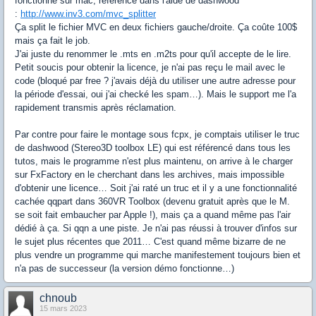
fonctionne sur mac, référencé dans l'aide de dashwood
:
http://www.inv3.com/mvc_splitter
Ça split le fichier MVC en deux fichiers gauche/droite. Ça coûte 100$
mais ça fait le job.
J'ai juste du renommer le .mts en .m2ts pour qu'il accepte de le lire.
Petit soucis pour obtenir la licence, je n'ai pas reçu le mail avec le
code (bloqué par free ? j'avais déjà du utiliser une autre adresse pour
la période d'essai, oui j'ai checké les spam…). Mais le support me l'a
rapidement transmis après réclamation.
Par contre pour faire le montage sous fcpx, je comptais utiliser le truc
de dashwood (Stereo3D toolbox LE) qui est référencé dans tous les
tutos, mais le programme n'est plus maintenu, on arrive à le charger
sur FxFactory en le cherchant dans les archives, mais impossible
d'obtenir une licence… Soit j'ai raté un truc et il y a une fonctionnalité
cachée qqpart dans 360VR Toolbox (devenu gratuit après que le M.
se soit fait embaucher par Apple !), mais ça a quand même pas l'air
dédié à ça. Si qqn a une piste. Je n'ai pas réussi à trouver d'infos sur
le sujet plus récentes que 2011… C'est quand même bizarre de ne
plus vendre un programme qui marche manifestement toujours bien et
n'a pas de successeur (la version démo fonctionne…)
chnoub
15 mars 2023