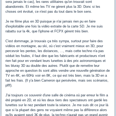
sera jamais le cas), les rares utilitaires qu'on trouvait sont
abandonnés. Et même les TV ne gèrent plus la 3D. Donc si les
choses ont évolué, ce n'est pas du tout dans le bon sens.
Je ne filme plus en 3D puisque je n'ai jamais rien pu en faire
d'exploitable une fois la vidéo extraite de la carte SD. Je me suis
rabattu sur la 4k, que l'iphone et FCPX gèrent très bien.
C'est dommage, je trouvais ça très sympa, surtout pour faire des
vidéos en montagne, au ski, où c'est vraiment mieux en 3D, pour
percevoir les pentes, les distances, …, mais cette techno n'a pas
séduit les foules, il faut dire que les fabricants et producteurs n'ont
rien fait pour en vendant leurs lunettes à des prix astronomiques et
les bluray 3D au double des autres. Plutôt que de remettre leur
approche en question ils sont allés vendre une nouvelle génération de
TV en 4K, en 60Hz voir en 8K, ce qui est très bien, mais la 3D en a
fait les frais. (Il y'a bien Cameron qui persévère, mais ses scénarios,
pfff).
J'ai toujours ce souvenir d'une salle de cinéma où par erreur le film a
été projeté en 2D, et où les deux tiers des spectateurs ont gardé les
lunettes sur le nez pendant toute la séance. Je me suis dit ce jour là
que si la plupart des gens ne voyaient même pas la différence alors
qu'ils avaient payé 3€ de plus, la techno n'aurait pas un grand avenir.