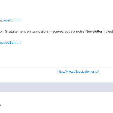
5/page05.html
oir Gratuitement en .wav, alors inscrivez vous à notre Newsletter ( c'est
3/page13.html
https://www.bijoustudiomusic.fr
: