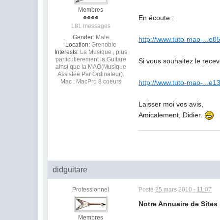
Membres
En écoute :
181 messages
Gender:
Male
http://www.tuto-mao-...e0
Location:
Grenoble
Interests:
La Musique , plus
particulierement la Guitare
Si vous souhaitez le recev
ainsi que la MAO(Musique
Assistée Par Ordinateur).
Mac : MacPro 8 coeurs
http://www.tuto-mao-...e1
Laisser moi vos avis,
Amicalement, Didier.
didguitare
Professionnel
Posté
25 mars 2010 - 11:07
Notre Annuaire de Sites 
Membres