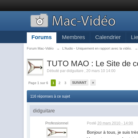
Forums
Membres
Calendrier
Li
Forum Mac-Vidéo
→
L'Audio - Uniquement en rapport avec la vidéo.
TUTO MAO : Le Site de co
Débuté par
didguitare
,
20 mars 10 14:00
SUIVANT
»
Page 1 sur 6
1
2
3
116 réponses à ce sujet
didguitare
Professionnel
Posté
20 mars 2010 - 14:00
Bonjour à tous, je suis t