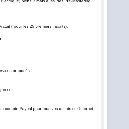
t Electrique) biensur mais aussi des Pre-Mastering
atuit ( pour les 25 premiers inscrits).
t.
services proposés.
gresser.
r un compte Paypal pour tous vos achats sur Internet,