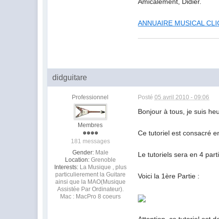
Amicalement, Didier.
ANNUAIRE MUSICAL CL
didguitare
Professionnel
Posté
05 avril 2010 - 09:06
Bonjour à tous, je suis he
Membres
Ce tutoriel est consacré e
181 messages
Gender:
Male
Le tutoriels sera en 4 part
Location:
Grenoble
Interests:
La Musique , plus
particulierement la Guitare
Voici la 1ère Partie :
ainsi que la MAO(Musique
Assistée Par Ordinateur).
Mac : MacPro 8 coeurs