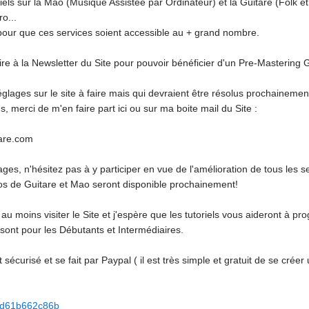
iels sur la Mao (Musique Assistée par Ordinateur) et la Guitare (Folk e
o...
 pour que ces services soient accessible au + grand nombre.
ire à la Newsletter du Site pour pouvoir bénéficier d'un Pre-Mastering Gr
églages sur le site à faire mais qui devraient être résolus prochainemen
, merci de m'en faire part ici ou sur ma boite mail du Site :
tare.com
dages, n'hésitez pas à y participer en vue de l'amélioration de tous les 
déos de Guitare et Mao seront disponible prochainement!
u moins visiter le Site et j'espère que les tutoriels vous aideront à pro
 sont pour les Débutants et Intermédiaires.
écurisé et se fait par Paypal ( il est très simple et gratuit de se crée
f8dd61b662c86b