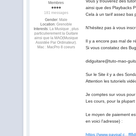
Vous y trouverez des tutor
Membres
ainsi que des Playbacks Pr
181 messages
Cela à un tarif assez bas
Gender:
Male
Location:
Grenoble
N'hésitez pas à vous inscr
Interests:
La Musique , plus
particulierement la Guitare
ainsi que la MAO(Musique
Il y a encore pas mal de r
Assistée Par Ordinateur).
Mac : MacPro 8 coeurs
Si vous constatez des Bugs
didguitare@tuto-mao-gui
Sur le Site il y a des Son
Attention les tutoriels vi
Je comptes sur vous pour a
Les cours, pour la plupart
Le moyen de paiement est s
en voici l'adresse) :
https://www.paypal.c...f