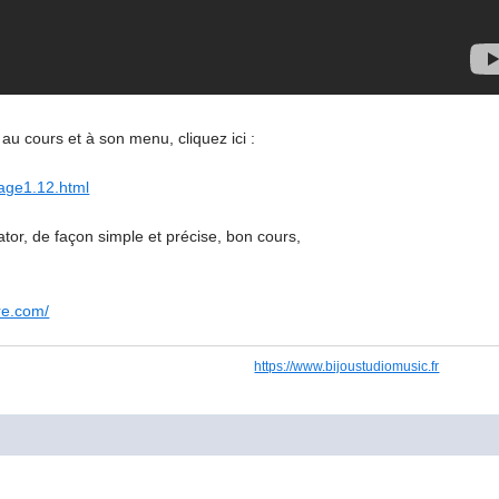
au cours et à son menu, cliquez ici :
page1.12.html
tor, de façon simple et précise, bon cours,
re.com/
https://www.bijoustudiomusic.fr