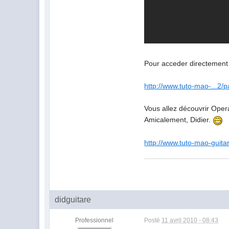
Pour acceder directement 
http://www.tuto-mao-...2/
Vous allez découvrir Opera
Amicalement, Didier.
http://www.tuto-mao-guita
didguitare
Professionnel
Posté
11 avril 2010 - 08:43