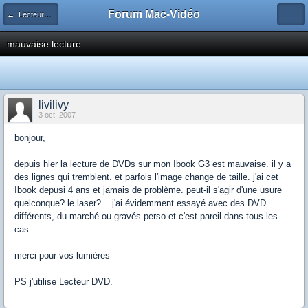
Forum Mac-Vidéo
← Lecteurs DVD/Divx
mauvaise lecture
livilivy
3 oct. 2007
bonjour,
depuis hier la lecture de DVDs sur mon Ibook G3 est mauvaise. il y a
des lignes qui tremblent. et parfois l'image change de taille. j'ai cet
Ibook depusi 4 ans et jamais de problème. peut-il s'agir d'une usure
quelconque? le laser?... j'ai évidemment essayé avec des DVD
différents, du marché ou gravés perso et c'est pareil dans tous les
cas.
merci pour vos lumières
PS j'utilise Lecteur DVD.