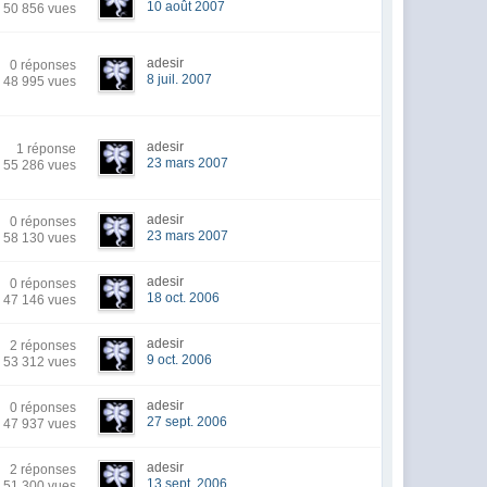
10 août 2007
50 856 vues
adesir
0 réponses
8 juil. 2007
48 995 vues
adesir
1 réponse
23 mars 2007
55 286 vues
adesir
0 réponses
23 mars 2007
58 130 vues
adesir
0 réponses
18 oct. 2006
47 146 vues
adesir
2 réponses
9 oct. 2006
53 312 vues
adesir
0 réponses
27 sept. 2006
47 937 vues
adesir
2 réponses
13 sept. 2006
51 300 vues