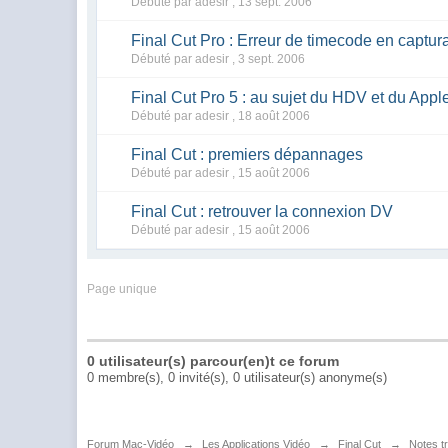
Débuté par adesir ,
13 sept. 2006
Final Cut Pro : Erreur de timecode en captu
Débuté par adesir ,
3 sept. 2006
Final Cut Pro 5 : au sujet du HDV et du App
Débuté par adesir ,
18 août 2006
Final Cut : premiers dépannages
Débuté par adesir ,
15 août 2006
Final Cut : retrouver la connexion DV
Débuté par adesir ,
15 août 2006
Page unique
0 utilisateur(s) parcour(en)t ce forum
0 membre(s), 0 invité(s), 0 utilisateur(s) anonyme(s)
Forum Mac-Vidéo
→
Les Applications Vidéo
→
Final Cut
→
Notes t