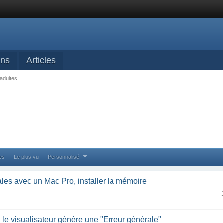
ens
Articles
raduites
ses
Le plus vu
Personnalisé
ales avec un Mac Pro, installer la mémoire
s le visualisateur génère une "Erreur générale"