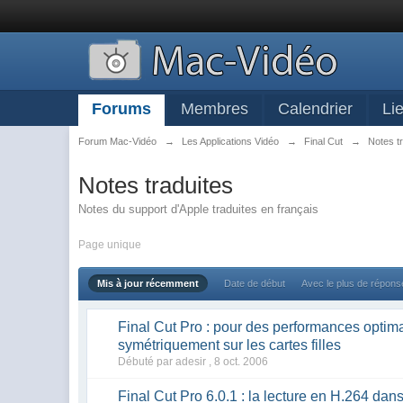
Forums
Membres
Calendrier
Li
Forum Mac-Vidéo
→
Les Applications Vidéo
→
Final Cut
→
Notes t
Notes traduites
Notes du support d'Apple traduites en français
Page unique
Mis à jour récemment
Date de début
Avec le plus de répon
Final Cut Pro : pour des performances optim
symétriquement sur les cartes filles
Débuté par adesir ,
8 oct. 2006
Final Cut Pro 6.0.1 : la lecture en H.264 dan