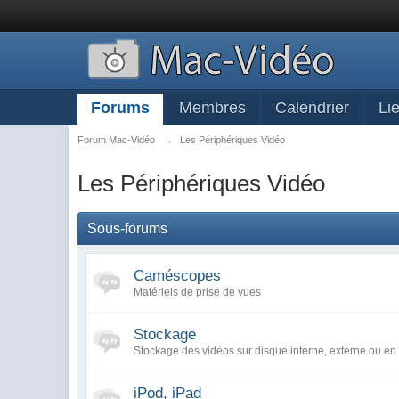
Forums
Membres
Calendrier
Li
Forum Mac-Vidéo
→
Les Périphériques Vidéo
Les Périphériques Vidéo
Sous-forums
Caméscopes
Matériels de prise de vues
Stockage
Stockage des vidéos sur disque interne, externe ou en 
iPod, iPad