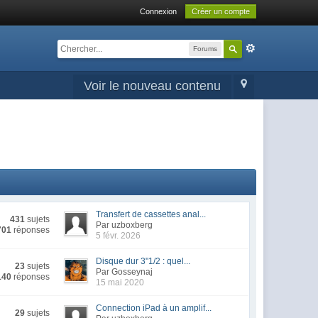
Connexion
Créer un compte
Forums
Voir le nouveau contenu
Transfert de cassettes anal...
431
sujets
Par uzboxberg
701
réponses
5 févr. 2026
Disque dur 3"1/2 : quel...
23
sujets
Par Gosseynaj
140
réponses
15 mai 2020
Connection iPad à un amplif...
29
sujets