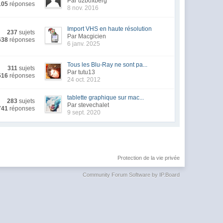
Par uzboxberg
105
réponses
8 nov. 2016
Import VHS en haute résolution
237
sujets
Par Macgicien
638
réponses
6 janv. 2025
Tous les Blu-Ray ne sont pa...
311
sujets
Par tutu13
516
réponses
24 oct. 2012
tablette graphique sur mac...
283
sujets
Par stevechalet
741
réponses
9 sept. 2020
Protection de la vie privée
Community Forum Software by IP.Board