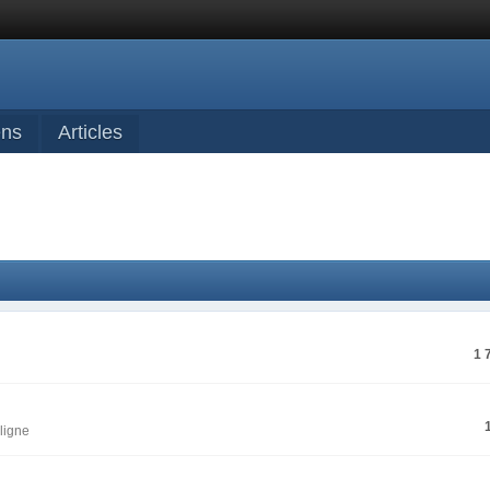
ens
Articles
1 
ligne