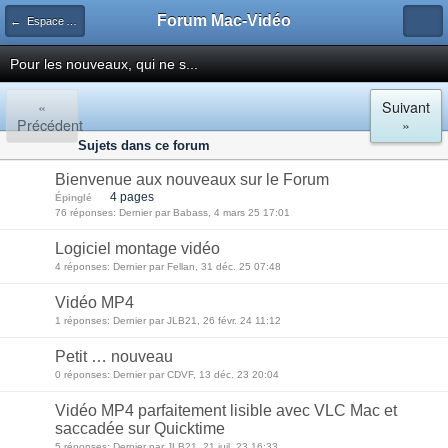
Forum Mac-Vidéo
← Espace Agora
Pour les nouveaux, qui ne s...
«
Suivant
Précédent
»
Sujets dans ce forum
Bienvenue aux nouveaux sur le Forum
4 pages
Épinglé
76 réponses: Dernier par Babass, 4 mars 25 17:01
Logiciel montage vidéo
4 réponses: Dernier par Fellan, 31 déc. 25 07:48
Vidéo MP4
1 réponses: Dernier par JLB21, 26 févr. 24 11:12
Petit … nouveau
0 réponses: Dernier par CDVF, 13 déc. 23 20:04
Vidéo MP4 parfaitement lisible avec VLC Mac et
saccadée sur Quicktime
5 réponses: Dernier par JLB21, 21 juil. 23 16:33