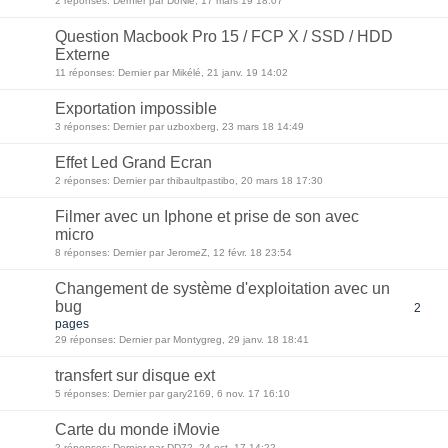
2 réponses: Dernier par DoNie, 17 mars 19 18:07
Question Macbook Pro 15 / FCP X / SSD / HDD
Externe
11 réponses: Dernier par Mikélé, 21 janv. 19 14:02
Exportation impossible
3 réponses: Dernier par uzboxberg, 23 mars 18 14:49
Effet Led Grand Ecran
2 réponses: Dernier par thibaultpastibo, 20 mars 18 17:30
Filmer avec un Iphone et prise de son avec
micro
8 réponses: Dernier par JeromeZ, 12 févr. 18 23:54
Changement de système d'exploitation avec un
bug
2
pages
29 réponses: Dernier par Montygreg, 29 janv. 18 18:41
transfert sur disque ext
5 réponses: Dernier par gary2169, 6 nov. 17 16:10
Carte du monde iMovie
2 réponses: Dernier par DD72, 24 oct. 17 14:22