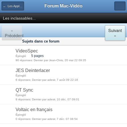
Forum Mac-Vidéo
← Les Applications Vidéo
Les inclassables...
«
Suivant
Précédent
»
Sujets dans ce forum
VideoSpec
5 pages
Épinglé
90 réponses: Dernier par Jean-Chris, 20 mai 22 09:35
JES Deinterlacer
Épinglé
6 réponses: Dernier par adesir, 7 août 09 22:18
QT Sync
Épinglé
9 réponses: Dernier par adesir, 10 déc. 07 09:01
Voltaic en français
Épinglé
0 réponses: Dernier par adesir, 7 déc. 07 08:54