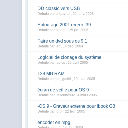
DD classic vers USB
Débuté par origuynal ,
21 janv. 2008
Entourage 2001 erreur -39
Débuté par hinano ,
25 juil. 2006
Faire un dvd sous os 9.1
Débuté par jeff ,
14 déc. 2004
Logiciel de clonage du système
Débuté par japico ,
15 avril 2005
128 MB RAM
Débuté par jim_gm89 ,
19 mars 2005
écran de veille pour OS 9
Débuté par italiennes92 ,
4 mars 2005
-OS 9 - Graveur externe pour ibook G3
Débuté par lorbi ,
22 févr. 2005
encoder en mpg
Débuté par jeff ,
14 déc. 2004