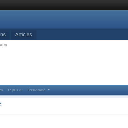
ens
Articles
OS 9)
ses
Le plus vu
Personnalisé
E