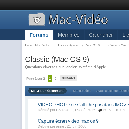
Forums
Membres
Calendrier
Li
Forum Mac-Vidéo
→
Espace Agora
→
Mac OS X
→
Classic (Mac 
Classic (Mac OS 9)
Questions diverses sur l'ancien système d'Apple
SUIVANT
Page 1 sur 2
1
2
Mis à jour récemment
Date de début
Avec le plus de répon
VIDEO PHOTO ne s'affiche pas dans IMOVI
Débuté par ESNAULT ,
15 août 2015
IMOVIE 10.0.9
Capture écran video mac os 9
Débuté par anne ,
21 juin 2008