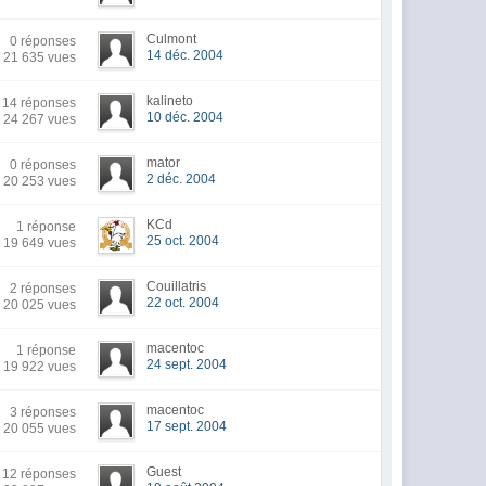
Culmont
0 réponses
14 déc. 2004
21 635 vues
kalineto
14 réponses
10 déc. 2004
24 267 vues
mator
0 réponses
2 déc. 2004
20 253 vues
KCd
1 réponse
25 oct. 2004
19 649 vues
Couillatris
2 réponses
22 oct. 2004
20 025 vues
macentoc
1 réponse
24 sept. 2004
19 922 vues
macentoc
3 réponses
17 sept. 2004
20 055 vues
Guest
12 réponses