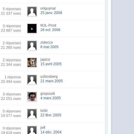
origuynal
5 réponses
25 janv. 2008
21 337 vues
MJL-Prod
3 réponses
26 oct. 2006
23 987 vues
zidecco
2 réponses
8 mai 2005
21 360 vues
japico
2 réponses
15 avril 2005
21 344 vues
uzboxberg
1 réponse
21 mars 2005
20 494 vues
gropoulé
3 réponses
4 mars 2005
22 251 vues
lorbi
0 réponses
22 févr. 2005
19 077 vues
jeff
0 réponses
14 déc. 2004
19 618 vues