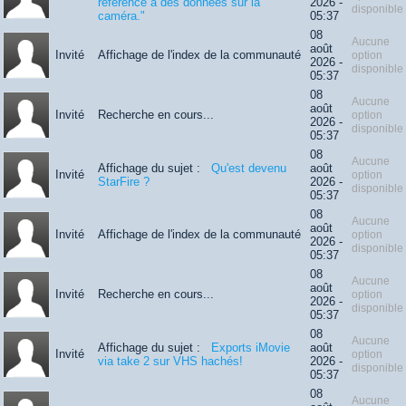
référence à des données sur la
2026 -
disponible
caméra."
05:37
08
Aucune
août
Invité
Affichage de l'index de la communauté
option
2026 -
disponible
05:37
08
Aucune
août
Invité
Recherche en cours...
option
2026 -
disponible
05:37
08
Aucune
Affichage du sujet :
Qu'est devenu
août
Invité
option
StarFire ?
2026 -
disponible
05:37
08
Aucune
août
Invité
Affichage de l'index de la communauté
option
2026 -
disponible
05:37
08
Aucune
août
Invité
Recherche en cours...
option
2026 -
disponible
05:37
08
Aucune
Affichage du sujet :
Exports iMovie
août
Invité
option
via take 2 sur VHS hachés!
2026 -
disponible
05:37
08
Aucune