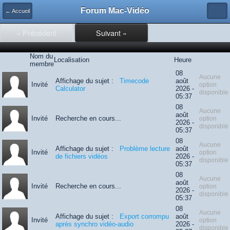
Forum Mac-Vidéo
← Accueil
« Précédent
Suivant »
Nom du
Localisation
Heure
membre
08
Aucune
Affichage du sujet :
Timecode
août
Invité
option
Calculator
2026 -
disponible
05:37
08
Aucune
août
Invité
Recherche en cours...
option
2026 -
disponible
05:37
08
Aucune
Affichage du sujet :
Problème lecture
août
Invité
option
de fichiers vidéos
2026 -
disponible
05:37
08
Aucune
août
Invité
Recherche en cours...
option
2026 -
disponible
05:37
08
Aucune
Affichage du sujet :
Export corrompu
août
Invité
option
après synchro vidéo-audio
2026 -
disponible