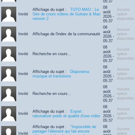
05:37
08
Affichage du sujet :
TUTO MAO : Le
Aucune
août
Invité
Site de cours videos de Guitare & Mao
option
2026 -
version 2
disponible
05:37
08
Aucune
août
Invité
Affichage de l'index de la communauté
option
2026 -
disponible
05:37
08
Aucune
août
Invité
Recherche en cours...
option
2026 -
disponible
05:37
08
Aucune
Affichage du sujet :
Diaporama:
août
Invité
option
musique et transitions
2026 -
disponible
05:37
08
Aucune
août
Invité
Recherche en cours...
option
2026 -
disponible
05:37
08
Aucune
Affichage du sujet :
Export :
août
Invité
option
rationaliser poids et qualité d'une vidéo
2026 -
disponible
05:37
Affichage du sujet :
"Impossible de
08
Aucune
partager l’élément qui fait encore
août
Invité
option