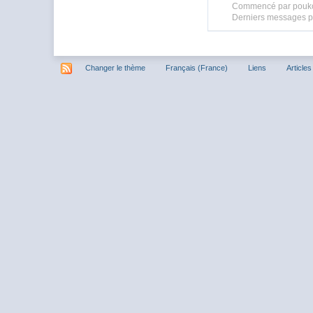
Commencé par pouko
Derniers messages p
Changer le thème
Français (France)
Liens
Articles