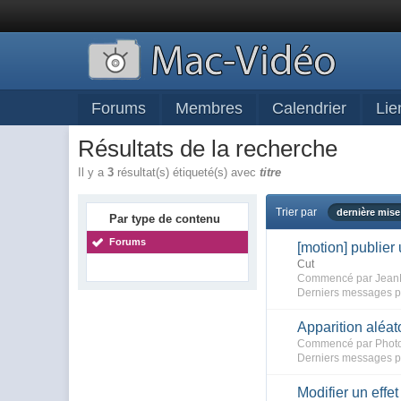
Forums
Membres
Calendrier
Lie
Résultats de la recherche
Il y a
3
résultat(s) étiqueté(s) avec
titre
Trier par
dernière mise
Par type de contenu
Forums
[motion] publier
Cut
Commencé par JeanD
Derniers messages p
Apparition aléato
Commencé par Photo
Derniers messages p
Modifier un effet 