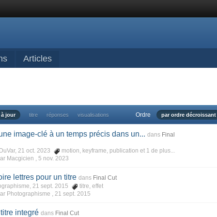
ns
Articles
Ordre
 à jour
titre
réponses
visualisations
par ordre décroissant
 une image-clé à un temps précis dans un...
dans
Final
uVar, 21 oct. 2023
motion
,
keyframe
,
publication
et 1 de plus...
ar Macgicien ,
5 nov. 2023
ire lettres pour un titre
dans
Final Cut
graphisme, 21 sept. 2015
titre
,
effet
ar Photographisme ,
21 sept. 2015
titre integré
dans
Final Cut