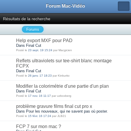
Forum Mac-Vidéo
Résultats de la recherche
Forums
Help export MXF pour PAD
Dans Final Cut
Posté le
23 sept. 19 15:24
par Macgicien
Reflets ultraviolets sur tee-shirt blanc montage
FCPX
Dans Final Cut
Posté le
26 janv. 17 18:23
par Kinkurito
Modifier la colorimétrie d'une partie d'un plan
Dans Final Cut
Posté le
17 nov. 16 11:17
par uzboxberg
problème gravure films final cut pro x
Dans Pour les nouveaux, qui ne savent pas où poster.
Posté le
15 févr. 16 17:24
par JLB21
FCP 7 sur mon mac ?