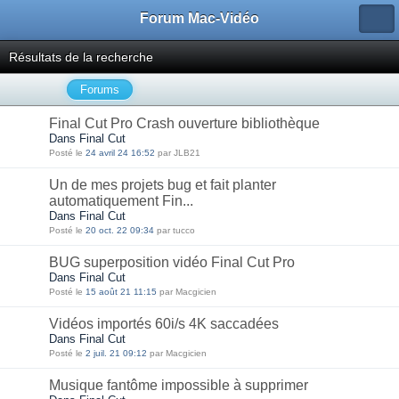
Forum Mac-Vidéo
Résultats de la recherche
Forums
Final Cut Pro Crash ouverture bibliothèque
Dans Final Cut
Posté le
24 avril 24 16:52
par JLB21
Un de mes projets bug et fait planter
automatiquement Fin...
Dans Final Cut
Posté le
20 oct. 22 09:34
par tucco
BUG superposition vidéo Final Cut Pro
Dans Final Cut
Posté le
15 août 21 11:15
par Macgicien
Vidéos importés 60i/s 4K saccadées
Dans Final Cut
Posté le
2 juil. 21 09:12
par Macgicien
Musique fantôme impossible à supprimer