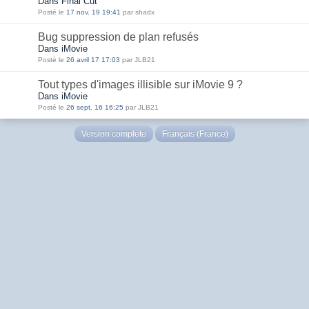
Dans Final Cut
Posté le
17 nov. 19 19:41
par shadx
Bug suppression de plan refusés
Dans iMovie
Posté le
26 avril 17 17:03
par JLB21
Tout types d'images illisible sur iMovie 9 ?
Dans iMovie
Posté le
26 sept. 16 16:25
par JLB21
Version complète
Français (France)