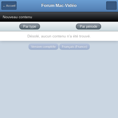
Forum Mac-Vidéo
← Accueil
Nouveau contenu
Par type
Par période
Désolé, aucun contenu n'a été trouvé.
Version complète
Français (France)