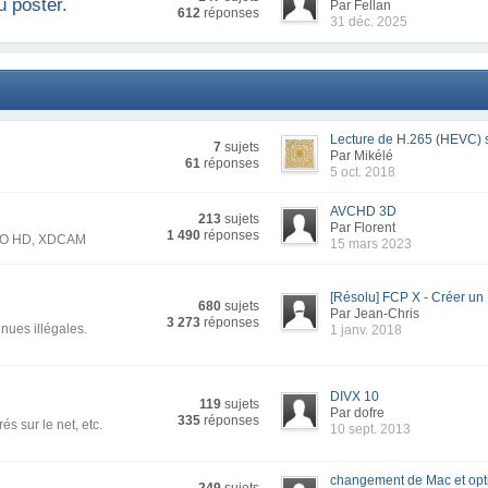
ù poster.
Par Fellan
612
réponses
31 déc. 2025
Lecture de H.265 (HEVC) s
7
sujets
Par Mikélé
61
réponses
5 oct. 2018
AVCHD 3D
213
sujets
Par Florent
1 490
réponses
CPRO HD, XDCAM
15 mars 2023
[Résolu] FCP X - Créer u
680
sujets
Par Jean-Chris
3 273
réponses
nues illégales.
1 janv. 2018
DIVX 10
119
sujets
Par dofre
335
réponses
és sur le net, etc.
10 sept. 2013
changement de Mac et opti