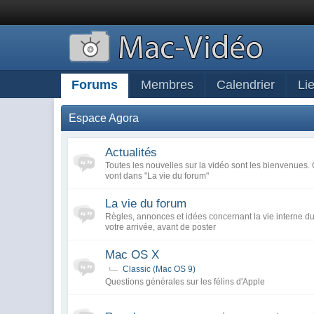
Forums
Membres
Calendrier
Li
Espace Agora
Actualités
Toutes les nouvelles sur la vidéo sont les bienvenues. 
vont dans "La vie du forum"
La vie du forum
Règles, annonces et idées concernant la vie interne du 
votre arrivée, avant de poster
Mac OS X
Classic (Mac OS 9)
Questions générales sur les félins d'Apple