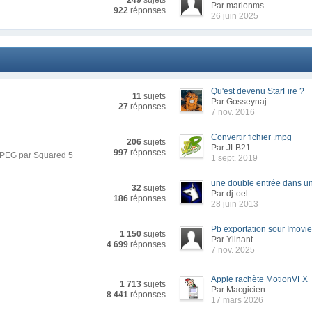
249
sujets
Par marionms
922
réponses
26 juin 2025
Qu'est devenu StarFire ?
11
sujets
Par Gosseynaj
27
réponses
7 nov. 2016
Convertir fichier .mpg
206
sujets
Par JLB21
997
réponses
 MPEG par Squared 5
1 sept. 2019
une double entrée dans un 
32
sujets
Par dj-oel
186
réponses
28 juin 2013
Pb exportation sour Imovi
1 150
sujets
Par Ylinant
4 699
réponses
7 nov. 2025
Apple rachète MotionVFX
1 713
sujets
Par Macgicien
8 441
réponses
17 mars 2026