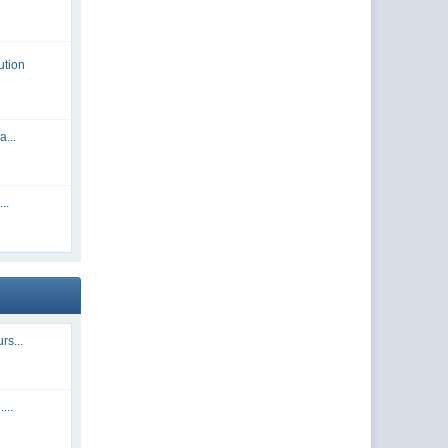
ution
a...
..
rs...
...