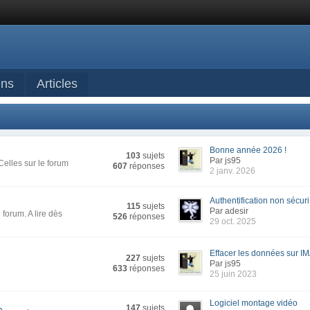
ens
Articles
Bonne année 2026 !
103
sujets
Par js95
Celles sur le forum
607
réponses
2 janv. 2026
Authentification non sécuri.
115
sujets
Par adesir
forum. A lire dès
526
réponses
29 oct. 2025
Effacer les données sur IM
227
sujets
Par js95
633
réponses
25 juin 2023
Logiciel montage vidéo
147
sujets