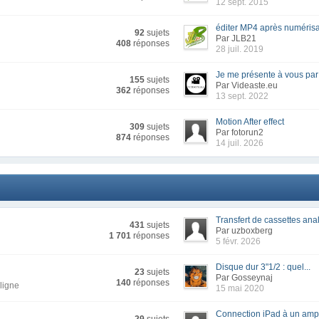
12 sept. 2015
éditer MP4 après numérisat
92
sujets
Par JLB21
408
réponses
28 juil. 2019
Je me présente à vous par l
155
sujets
Par Videaste.eu
362
réponses
13 sept. 2022
Motion After effect
309
sujets
Par fotorun2
874
réponses
14 juil. 2026
Transfert de cassettes anal
431
sujets
Par uzboxberg
1 701
réponses
5 févr. 2026
Disque dur 3"1/2 : quel...
23
sujets
Par Gosseynaj
140
réponses
ligne
15 mai 2020
Connection iPad à un ampli