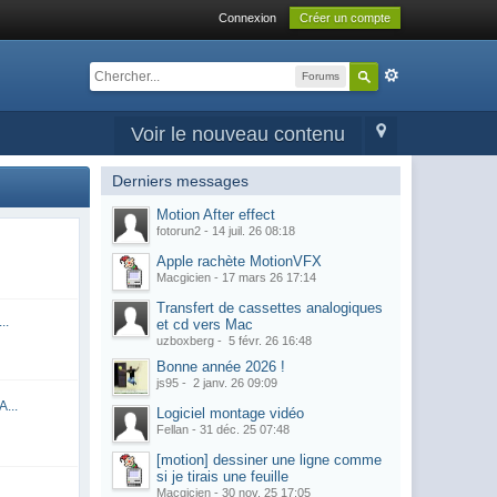
Connexion
Créer un compte
Forums
Voir le nouveau contenu
Derniers messages
Motion After effect
fotorun2 -
14 juil. 26 08:18
Apple rachète MotionVFX
Macgicien -
17 mars 26 17:14
Transfert de cassettes analogiques
..
et cd vers Mac
uzboxberg -
5 févr. 26 16:48
Bonne année 2026 !
js95 -
2 janv. 26 09:09
A...
Logiciel montage vidéo
Fellan -
31 déc. 25 07:48
[motion] dessiner une ligne comme
si je tirais une feuille
Macgicien -
30 nov. 25 17:05