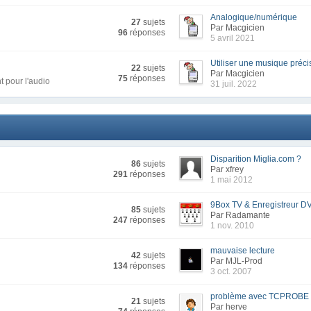
Analogique/numérique
27
sujets
Par Macgicien
96
réponses
5 avril 2021
Utiliser une musique précis
22
sujets
Par Macgicien
75
réponses
t pour l'audio
31 juil. 2022
Disparition Miglia.com ?
86
sujets
Par xfrey
291
réponses
1 mai 2012
9Box TV & Enregistreur D
85
sujets
Par Radamante
247
réponses
1 nov. 2010
mauvaise lecture
42
sujets
Par MJL-Prod
134
réponses
3 oct. 2007
problème avec TCPROBE
21
sujets
Par herve