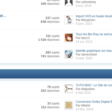
29
sujets
Par uzboxberg
105
réponses
8 nov. 2016
e...
Import VHS en haute résol
237
sujets
Par Macgicien
638
réponses
6 janv. 2025
Tous les Blu-Ray ne sont p
311
sujets
Par tutu13
1 516
réponses
24 oct. 2012
tablette graphique sur mac.
283
sujets
Par stevechalet
741
réponses
9 sept. 2020
TUTO MAO : Le Site de cou
79
sujets
Par didguitare
352
réponses
8 mai 2022
Conversion Dolby Digital 5.
33
sujets
Par Mikélé
112
réponses
19 févr. 2018