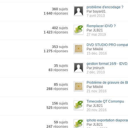
problème d'encodage ?
360
sujets
Par bayard1
1 640
réponses
7 avril 2013
Remplacer iDVD ?
402
sujets
Par JLB21
1 423
réponses
27 mai 2019
DVD STUDIO PRO compatib
353
sujets
Par Mikélé
1 275
réponses
15 déc. 2016
gestion format 16/9 - IDVD.
35
sujets
Par jmiruch
83
réponses
2 déc. 2010
Problème de gravure de 
85
sujets
Par Mikélé
288
réponses
21 nov. 2016
Timecode QT Corrompu
156
sujets
Par JLB21
525
réponses
20 nov. 2016
iphoto exportation diapora
59
sujets
Par JLB21
247
réponses