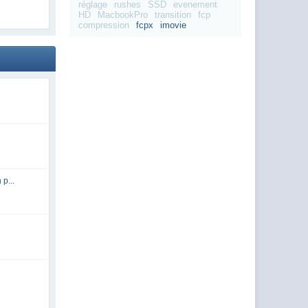
réglage
rushes
SSD
evenement
HD
MacbookPro
transition
fcp
compression
fcpx
imovie
p...
e