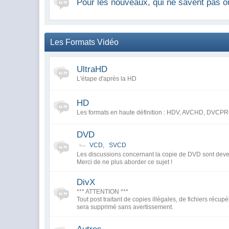
Pour les nouveaux, qui ne savent pas o
Les Formats Vidéo
UltraHD
L'étape d'après la HD
HD
Les formats en haute définition : HDV, AVCHD, DV
DVD
VCD
,
SVCD
Les discussions concernant la copie de DVD sont deve
Merci de ne plus aborder ce sujet !
DivX
*** ATTENTION ***
Tout post traitant de copies illégales, de fichiers récupér
sera supprimé sans avertissement.