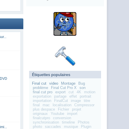
ur...
Étiquettes populaires
n DVD
Final cut
video
Montage
Bug
problème
Final Cut Pro X
son
final cut pro
export
cut
4K
motion
exportation
partage
effet
portrait
importation
FinalCut
image
titre
final
mac
localisation
Compressor
plus despace
Fichier
projet
originaux
Youtube
import
finalcutpro
conversion
synchronisation
timeline
Photos
photo
saccades
musique
Plugin
mi...