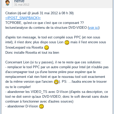
herve
31 mai 2012
Citation (dj-oel @ jeudi 31 mai 2012 à 08 h 39)
<{POST_SNAPBACK}>
TCPROBE, qu'est-ce que c'est que ce composant ??
lecture/analyse du contenu de ta structure DVD-VIDEO (
voir ici
)
d'après ton message, le tool est compilé sous PPC (et non sous
intel), il n'est donc plus dispo sous Lion
mais il l'est encore sous
SnowLeopard via Rosetta
Donc installe Rosetta et tout ira bien
Concernant Lion (si tu y passes), il ne te reste que ces solutions:
- remplacer le tool PPC par un autre compilé pour Intel (et n'oublie pas
d'accompagner tout ça d'une bonne prière pour espérer que le
remplacement n'ait rien foiré et que le nouveau tool soit exactement
de la même version que l'ancien
). PS: …faudra encore le trouver
ou te le compiler!
- abandonner les VIDEO_TS avec D-Vison (d'après sa description, ce
tool ne doit servir qu'aux DVD-VIDEO, donc le soft devrait sans doute
continuer à fonctionner avec d'autres sources)
- abandonner D-Vision