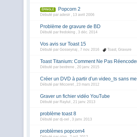
Popcorn 2
ÉPINGLÉ
Débuté par adesir ,
13 avril 2006
Problème de gravure de BD
Débuté par fredoking ,
3 déc. 2014
Vos avis sur Toast 15
Débuté par Gosseynaj ,
7 nov. 2016
Toast
,
Gravure
Toast Titanium: Comment Ne Pas Réencoder 
Débuté par bextrene ,
20 janv. 2015
Créer un DVD à partir d'un video_ts sans men
Débuté par Micceret ,
23 mars 2012
Graver un fichier vidéo YouTube
Débuté par Raylut ,
21 janv. 2013
problème toast 8
Débuté par dj-oel ,
3 janv. 2013
problèmes popcorn4
Débuté par olan ,
2 oct. 2012