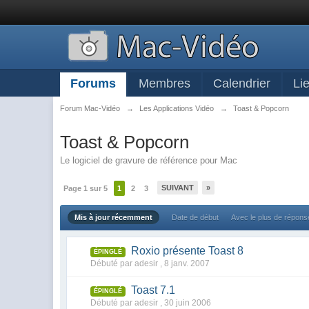
Forums
Membres
Calendrier
Li
Forum Mac-Vidéo
→
Les Applications Vidéo
→
Toast & Popcorn
Toast & Popcorn
Le logiciel de gravure de référence pour Mac
SUIVANT
»
Page 1 sur 5
1
2
3
Mis à jour récemment
Date de début
Avec le plus de répon
Roxio présente Toast 8
ÉPINGLÉ
Débuté par adesir ,
8 janv. 2007
Toast 7.1
ÉPINGLÉ
Débuté par adesir ,
30 juin 2006