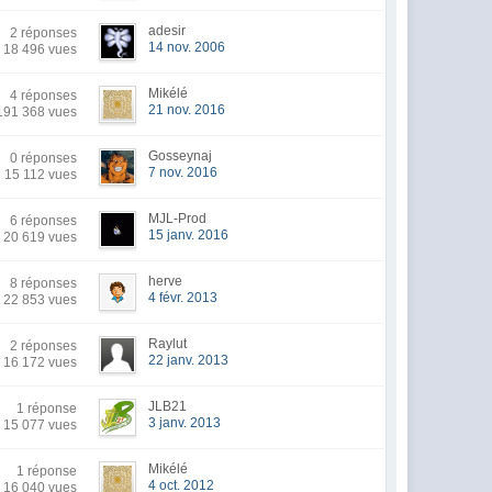
adesir
2 réponses
14 nov. 2006
18 496 vues
Mikélé
4 réponses
21 nov. 2016
191 368 vues
Gosseynaj
0 réponses
7 nov. 2016
15 112 vues
MJL-Prod
6 réponses
15 janv. 2016
20 619 vues
herve
8 réponses
4 févr. 2013
22 853 vues
Raylut
2 réponses
22 janv. 2013
16 172 vues
JLB21
1 réponse
3 janv. 2013
15 077 vues
Mikélé
1 réponse
4 oct. 2012
16 040 vues