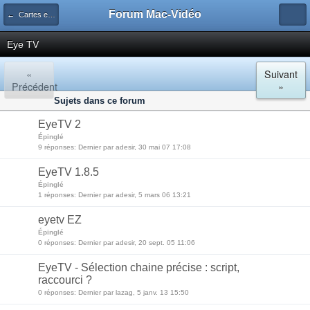
Forum Mac-Vidéo
← Cartes et boîtiers d'acquisition numérique...
Eye TV
«
Suivant
Précédent
»
Sujets dans ce forum
EyeTV 2
Épinglé
9 réponses: Dernier par adesir, 30 mai 07 17:08
EyeTV 1.8.5
Épinglé
1 réponses: Dernier par adesir, 5 mars 06 13:21
eyetv EZ
Épinglé
0 réponses: Dernier par adesir, 20 sept. 05 11:06
EyeTV - Sélection chaine précise : script,
raccourci ?
0 réponses: Dernier par lazag, 5 janv. 13 15:50