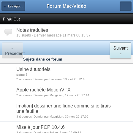
Forum Mac-Vidéo
← Les Applications Vidéo
Final Cut
Notes traduites
13 sujets · Dernier message 11 mars 08 15:37
«
Suivant
Précédent
»
Sujets dans ce forum
Usine à tutoriels
Épinglé
2 réponses: Dernier par bacaram, 13 avril 20 12:46
Apple rachète MotionVFX
2 réponses: Dernier par Macgicien, 17 mars 26 17:14
[motion] dessiner une ligne comme si je tirais
une feuille
3 réponses: Dernier par Macgicien, 30 nov. 25 17:05
Mise à jour FCP 10.4.6
3 réponses: Dernier par Fellan, 7 nov. 25 09:31