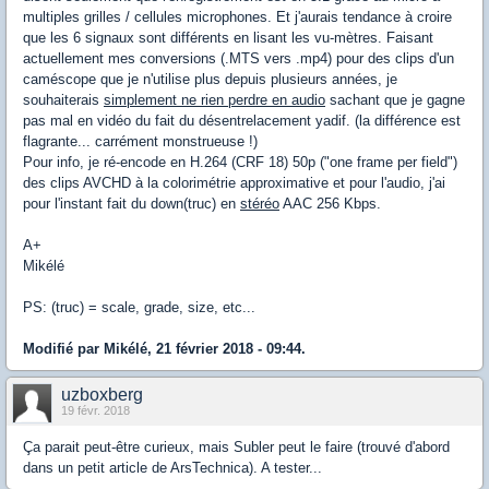
multiples grilles / cellules microphones. Et j'aurais tendance à croire
que les 6 signaux sont différents en lisant les vu-mètres. Faisant
actuellement mes conversions (.MTS vers .mp4) pour des clips d'un
caméscope que je n'utilise plus depuis plusieurs années, je
souhaiterais
simplement ne rien perdre en audio
sachant que je gagne
pas mal en vidéo du fait du désentrelacement yadif. (la différence est
flagrante... carrément monstrueuse !)
Pour info, je ré-encode en H.264 (CRF 18) 50p ("one frame per field")
des clips AVCHD à la colorimétrie approximative et pour l'audio, j'ai
pour l'instant fait du down(truc) en
stéréo
AAC 256 Kbps.
A+
Mikélé
PS: (truc) = scale, grade, size, etc...
Modifié par Mikélé, 21 février 2018 - 09:44.
uzboxberg
19 févr. 2018
Ça parait peut-être curieux, mais Subler peut le faire (trouvé d'abord
dans un petit article de ArsTechnica). A tester...