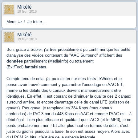
Mikélé
19 févr. 2018
Merci Uz ! Je teste...
Mikélé
19 févr. 2018
Bon, grâce à Subler, j'ai très probablement pu confirmer que les outils
d'analyse des vidéos contenant du "AAC Surround" affichent des
données
partiellement (MediaInfo) ou totalement
(ExifTool)
fantaisistes
.
Compte-tenu de cela, j'ai pu insister sur mes tests ff•Works et je
pense avoir trouvé comment y paramétrer l'encodage en AAC 5.1,
même si les débits des 6 canaux doivent malheureusement être
identiques. En effet, il est courant de diminuer la qualité des 2 canaux
surround arrière, et encore davantage celle du canal LFE (caisson de
graves). Pas grave, je remplace les 384 Kbps (tous canaux
confondus) de l'AC-3 par du 448 Kbps en AAC et comme l'AAC est - à
débit égal - bien plus efficace et qualitatif que l'AC-3 (et le MP3), je ne
perds probablement rien ! Et aller plus haut en termes de débit, c'est
juste du gâchis puisqu'à la base, le son est assez moyen. Alors avec
du LPCM 24 bits, c'eût été de la gabegie intégrale !