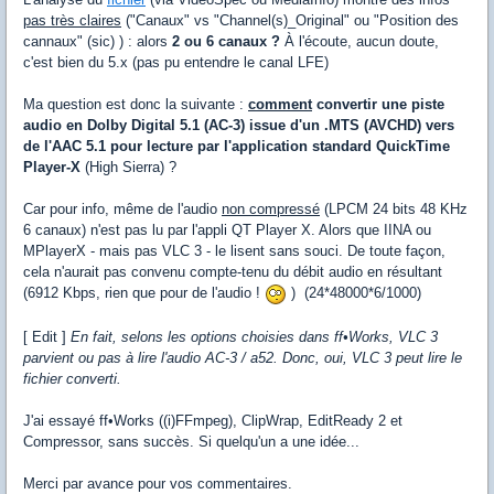
pas très claires
("Canaux" vs "Channel(s)_Original" ou "Position des
cannaux" (sic) ) : alors
2 ou 6 canaux ?
À l'écoute, aucun doute,
c'est bien du 5.x (pas pu entendre le canal LFE)
Ma question est donc la suivante :
comment
convertir une piste
audio en Dolby Digital 5.1 (AC-3) issue d'un .MTS (AVCHD) vers
de l'AAC 5.1 pour lecture par l'application standard QuickTime
Player-X
(High Sierra) ?
Car pour info, même de l'audio
non compressé
(LPCM 24 bits 48 KHz
6 canaux) n'est pas lu par l'appli QT Player X. Alors que IINA ou
MPlayerX - mais pas VLC 3 - le lisent sans souci. De toute façon,
cela n'aurait pas convenu compte-tenu du débit audio en résultant
(6912 Kbps, rien que pour de l'audio !
) (24*48000*6/1000)
[ Edit ]
En fait, selons les options choisies dans ff•Works, VLC 3
parvient ou pas à lire l'audio AC-3 / a52. Donc, oui, VLC 3 peut lire le
fichier converti.
J'ai essayé ff•Works ((i)FFmpeg), ClipWrap, EditReady 2 et
Compressor, sans succès. Si quelqu'un a une idée...
Merci par avance pour vos commentaires.