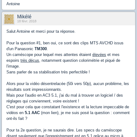
Antoine
Mikélé
18 févr. 2018
Salut Antoine et merci pour ta réponse.
Pour la question #1, ben oui, ce sont des clips MTS AVCHD issus
d'un Panasonic
TM300
.
Un caméscope pour lequel mes attentes étaient
élevées
et mes
espoirs
très déçus
, notamment question colorimétrie et piqué de
l'image.
Sans parler de sa stabilisation très perfectible !
Alors pour la vidéo désentrelacée (50i vers 50p), aucun problème, les
résultats sont impressionnants.
Mais pour l'audio en AC3 5.1, j'ai du mal à trouver un logiciel / des
réglages qui conviennent, voire existent !
C'est pour cela que constatant l'existence et la lecture impeccable de
vidéos en
5.1 AAC
(mon lien), je me suis posé la question : comment
ont-ils fait ?
Pour ta 2e question, je ne saurais dire. Les specs du caméscope
disent seulement que l'enregistrement est en 5.1 grâce au micro à