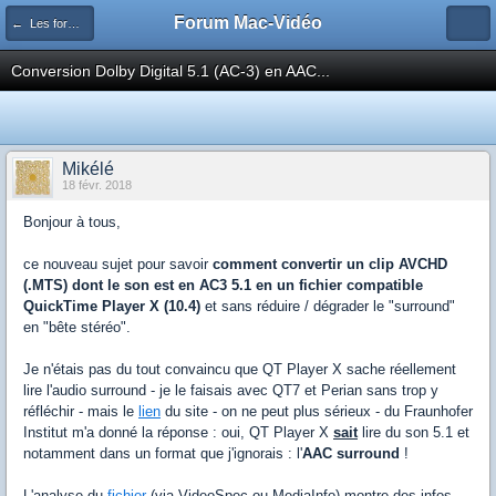
Forum Mac-Vidéo
← Les formats audio
Conversion Dolby Digital 5.1 (AC-3) en AAC...
Mikélé
18 févr. 2018
Bonjour à tous,
ce nouveau sujet pour savoir
comment convertir un clip AVCHD
(.MTS) dont le son est en AC3 5.1 en un fichier compatible
QuickTime Player X (10.4)
et sans réduire / dégrader le "surround"
en "bête stéréo".
Je n'étais pas du tout convaincu que QT Player X sache réellement
lire l'audio surround - je le faisais avec QT7 et Perian sans trop y
réfléchir - mais le
lien
du site - on ne peut plus sérieux - du Fraunhofer
Institut m'a donné la réponse : oui, QT Player X
sait
lire du son 5.1 et
notamment dans un format que j'ignorais : l'
AAC surround
!
L'analyse du
fichier
(via VideoSpec ou MediaInfo) montre des infos