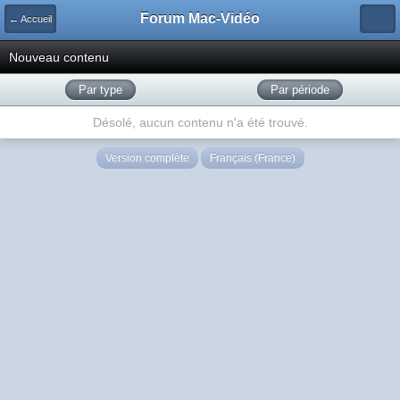
Forum Mac-Vidéo
← Accueil
Nouveau contenu
Par type
Par période
Désolé, aucun contenu n'a été trouvé.
Version complète
Français (France)