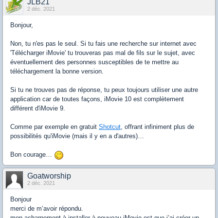
JLB21
2 déc. 2021
Bonjour,
Non, tu n'es pas le seul. Si tu fais une recherche sur internet avec
'Télécharger iMovie' tu trouveras pas mal de fils sur le sujet, avec
éventuellement des personnes susceptibles de te mettre au
téléchargement la bonne version.
Si tu ne trouves pas de réponse, tu peux toujours utiliser une autre
application car de toutes façons, iMovie 10 est complètement
différent d'iMovie 9.
Comme par exemple en gratuit
Shotcut
, offrant infiniment plus de
possibilités qu'iMovie (mais il y en a d'autres)…
Bon courage…
Goatworship
2 déc. 2021
Bonjour
merci de m’avoir répondu.
mon acharnement à installer à nouveau iMovie est que j’ai créer un