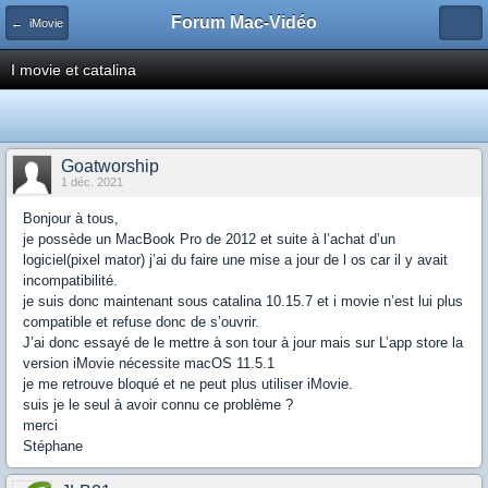
Forum Mac-Vidéo
← iMovie
I movie et catalina
Goatworship
1 déc. 2021
Bonjour à tous,
je possède un MacBook Pro de 2012 et suite à l’achat d’un
logiciel(pixel mator) j’ai du faire une mise a jour de l os car il y avait
incompatibilité.
je suis donc maintenant sous catalina 10.15.7 et i movie n’est lui plus
compatible et refuse donc de s’ouvrir.
J’ai donc essayé de le mettre à son tour à jour mais sur L’app store la
version iMovie nécessite macOS 11.5.1
je me retrouve bloqué et ne peut plus utiliser iMovie.
suis je le seul à avoir connu ce problème ?
merci
Stéphane