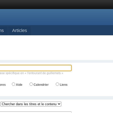
ns
Articles
ase spécifique en « l'entourant de guillemets »
bres
Aide
Calendrier
Liens