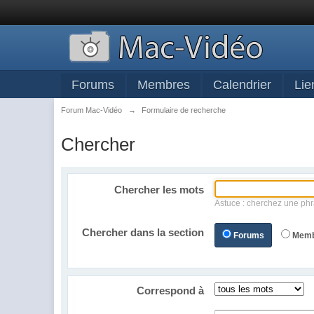
Forums
Membres
Calendrier
Lie
Forum Mac-Vidéo
→
Formulaire de recherche
Chercher
Chercher les mots
Astuce : cherchez une phr
Chercher dans la section
Forums
Mem
Correspond à