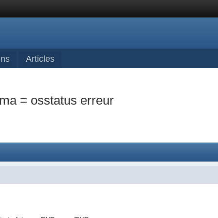
ens
Articles
ama = osstatus erreur