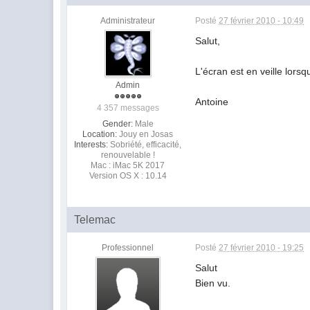
Administrateur
Posté
27 février 2010 - 10:49
Salut,
L'écran est en veille lorsq
Admin
Antoine
4 357 messages
Gender:
Male
Location:
Jouy en Josas
Interests:
Sobriété, efficacité,
renouvelable !
Mac : iMac 5K 2017
Version OS X : 10.14
Telemac
Professionnel
Posté
27 février 2010 - 19:25
Salut
Bien vu.