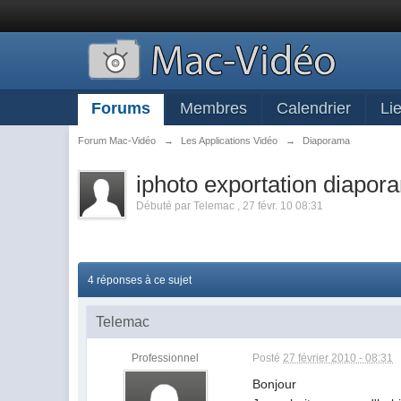
Forums
Membres
Calendrier
Li
Forum Mac-Vidéo
→
Les Applications Vidéo
→
Diaporama
iphoto exportation diapor
Débuté par
Telemac
,
27 févr. 10 08:31
4 réponses à ce sujet
Telemac
Professionnel
Posté
27 février 2010 - 08:31
Bonjour