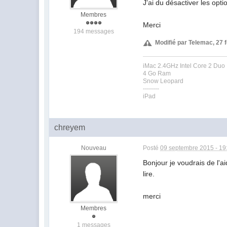
J'ai du désactiver les opti
Membres
Merci
194 messages
Modifié par Telemac, 27 f
iMac 2.4GHz Intel Core 2 Duo
4 Go Ram
Snow Leopard
--------
iPad
chreyem
Nouveau
Posté
09 septembre 2015 - 19
Bonjour je voudrais de l'ai
lire.
merci
Membres
1 messages