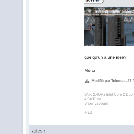
quelqu'un a une idée?
Merci
Modifié par Telemac, 27 f
iMac 2.4GHz Intel Core 2 Duo
4 Go Ram
Snow Leopard
--------
iPad
adesir