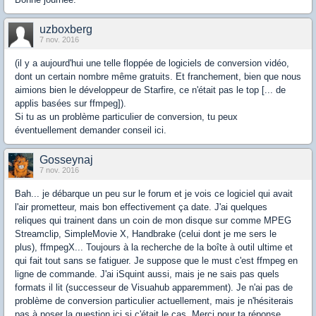
uzboxberg
7 nov. 2016
(il y a aujourd'hui une telle floppée de logiciels de conversion vidéo,
dont un certain nombre même gratuits. Et franchement, bien que nous
aimions bien le développeur de Starfire, ce n'était pas le top [... de
applis basées sur ffmpeg]).
Si tu as un problème particulier de conversion, tu peux
éventuellement demander conseil ici.
Gosseynaj
7 nov. 2016
Bah... je débarque un peu sur le forum et je vois ce logiciel qui avait
l'air prometteur, mais bon effectivement ça date. J'ai quelques
reliques qui trainent dans un coin de mon disque sur comme MPEG
Streamclip, SimpleMovie X, Handbrake (celui dont je me sers le
plus), ffmpegX... Toujours à la recherche de la boîte à outil ultime et
qui fait tout sans se fatiguer. Je suppose que le must c'est ffmpeg en
ligne de commande. J'ai iSquint aussi, mais je ne sais pas quels
formats il lit (successeur de Visuahub apparemment). Je n'ai pas de
problème de conversion particulier actuellement, mais je n'hésiterais
pas à poser la question ici si c'était le cas. Merci pour ta réponse.