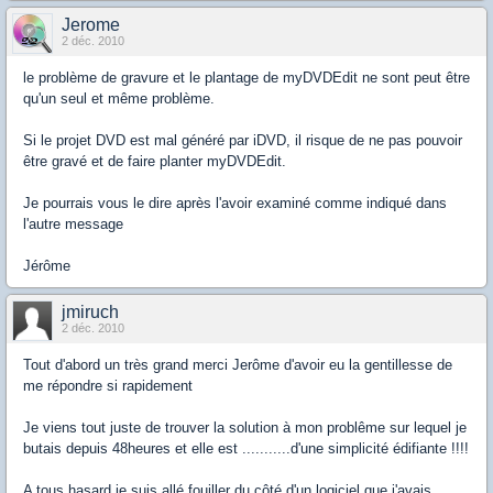
Jerome
2 déc. 2010
le problème de gravure et le plantage de myDVDEdit ne sont peut être
qu'un seul et même problème.
Si le projet DVD est mal généré par iDVD, il risque de ne pas pouvoir
être gravé et de faire planter myDVDEdit.
Je pourrais vous le dire après l'avoir examiné comme indiqué dans
l'autre message
Jérôme
jmiruch
2 déc. 2010
Tout d'abord un très grand merci Jerôme d'avoir eu la gentillesse de
me répondre si rapidement
Je viens tout juste de trouver la solution à mon problême sur lequel je
butais depuis 48heures et elle est ...........d'une simplicité édifiante !!!!
A tous hasard je suis allé fouiller du côté d'un logiciel que j'avais