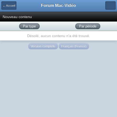
Forum Mac-Vidéo
← Accueil
Nouveau contenu
Par type
Par période
Désolé, aucun contenu n'a été trouvé.
Version complète
Français (France)