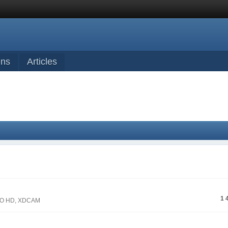
ens
Articles
1 
CPRO HD, XDCAM