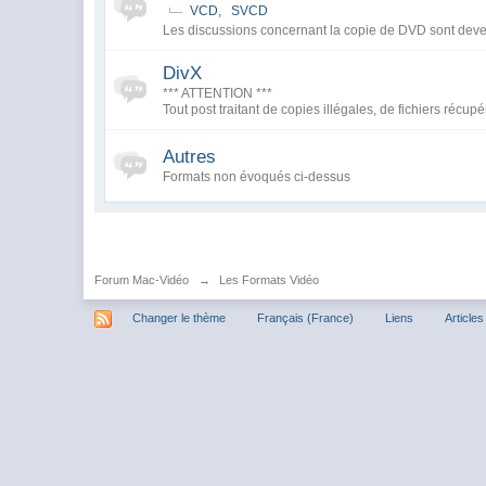
VCD
,
SVCD
Les discussions concernant la copie de DVD sont deven
DivX
*** ATTENTION ***
Tout post traitant de copies illégales, de fichiers récup
Autres
Formats non évoqués ci-dessus
Forum Mac-Vidéo
→
Les Formats Vidéo
Changer le thème
Français (France)
Liens
Articles