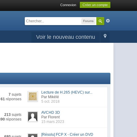
Connexion
Créer un compte
Forums
Voir le nouveau contenu
Lecture de H.265 (HEVC) sur...
7
sujets
Par Mikélé
61
réponses
5 oct. 2018
AVCHD 3D
213
sujets
Par Florent
490
réponses
15 mars 2023
[Résolu] FCP X - Créer un DVD
680
sujets