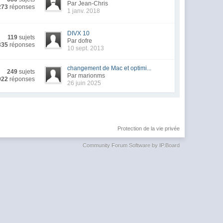
Par Jean-Chris
273
réponses
1 janv. 2018
DIVX 10
119
sujets
Par dofre
335
réponses
10 sept. 2013
changement de Mac et optimi...
249
sujets
Par marionms
922
réponses
26 juin 2025
Protection de la vie privée
Community Forum Software by IP.Board