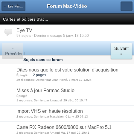
Forum Mac-Vidéo
← Les Périphériques Vidéo
Cartes et boîtiers d'ac...
Eye TV
97 sujets · Dernier message 5 janv. 13 15:50
«
Suivant
Précédent
»
Sujets dans ce forum
Dites nous quelle est votre solution d'acquisition
2 pages
Épinglé
29 réponses: Dernier par Jean-René, 3 mars 12 12:24
Mises à jour Formac Studio
Épinglé
1 réponses: Dernier par lunaadsl, 29 déc. 05 10:47
Import VHS en haute résolution
2 réponses: Dernier par Macgicien, 6 janv. 25 07:13
Carte RX Radeon 6600/6800 sur MacPro 5.1
2 réponses: Dernier par Arnaud-Ma, 17 mai 22 10:41