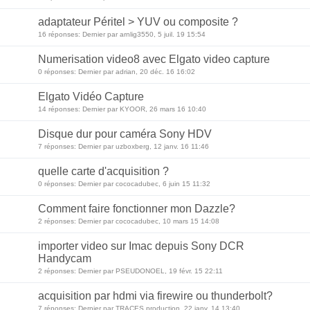
adaptateur Péritel > YUV ou composite ?
16 réponses: Dernier par arnlig3550, 5 juil. 19 15:54
Numerisation video8 avec Elgato video capture
0 réponses: Dernier par adrian, 20 déc. 16 16:02
Elgato Vidéo Capture
14 réponses: Dernier par KYOOR, 26 mars 16 10:40
Disque dur pour caméra Sony HDV
7 réponses: Dernier par uzboxberg, 12 janv. 16 11:46
quelle carte d'acquisition ?
0 réponses: Dernier par cococadubec, 6 juin 15 11:32
Comment faire fonctionner mon Dazzle?
2 réponses: Dernier par cococadubec, 10 mars 15 14:08
importer video sur Imac depuis Sony DCR
Handycam
2 réponses: Dernier par PSEUDONOEL, 19 févr. 15 22:11
acquisition par hdmi via firewire ou thunderbolt?
7 réponses: Dernier par TRACES production, 22 janv. 14 13:40