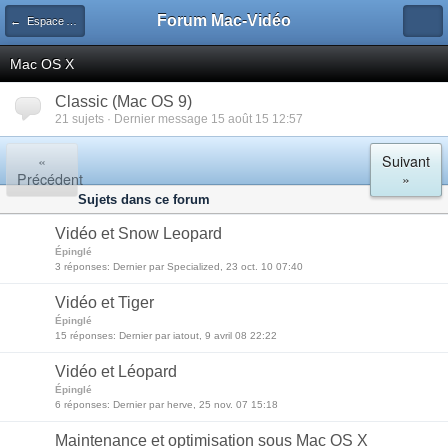
Forum Mac-Vidéo
← Espace Agora
Mac OS X
Classic (Mac OS 9)
21 sujets · Dernier message 15 août 15 12:57
«
Suivant
Précédent
»
Sujets dans ce forum
Vidéo et Snow Leopard
Épinglé
3 réponses: Dernier par Specialized, 23 oct. 10 07:40
Vidéo et Tiger
Épinglé
15 réponses: Dernier par iatout, 9 avril 08 22:22
Vidéo et Léopard
Épinglé
6 réponses: Dernier par herve, 25 nov. 07 15:18
Maintenance et optimisation sous Mac OS X