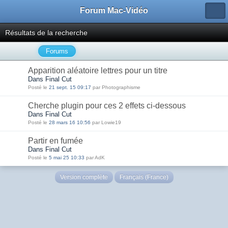
Forum Mac-Vidéo
Résultats de la recherche
Forums
Apparition aléatoire lettres pour un titre
Dans Final Cut
Posté le
21 sept. 15 09:17
par Photographisme
Cherche plugin pour ces 2 effets ci-dessous
Dans Final Cut
Posté le
28 mars 16 10:56
par Lowie19
Partir en fumée
Dans Final Cut
Posté le
5 mai 25 10:33
par AdK
Version complète
Français (France)