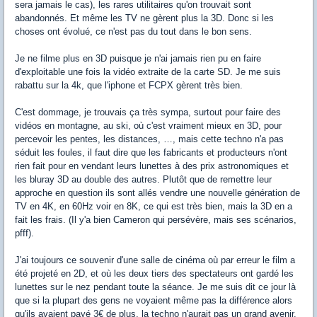
sera jamais le cas), les rares utilitaires qu'on trouvait sont
abandonnés. Et même les TV ne gèrent plus la 3D. Donc si les
choses ont évolué, ce n'est pas du tout dans le bon sens.
Je ne filme plus en 3D puisque je n'ai jamais rien pu en faire
d'exploitable une fois la vidéo extraite de la carte SD. Je me suis
rabattu sur la 4k, que l'iphone et FCPX gèrent très bien.
C'est dommage, je trouvais ça très sympa, surtout pour faire des
vidéos en montagne, au ski, où c'est vraiment mieux en 3D, pour
percevoir les pentes, les distances, …, mais cette techno n'a pas
séduit les foules, il faut dire que les fabricants et producteurs n'ont
rien fait pour en vendant leurs lunettes à des prix astronomiques et
les bluray 3D au double des autres. Plutôt que de remettre leur
approche en question ils sont allés vendre une nouvelle génération de
TV en 4K, en 60Hz voir en 8K, ce qui est très bien, mais la 3D en a
fait les frais. (Il y'a bien Cameron qui persévère, mais ses scénarios,
pfff).
J'ai toujours ce souvenir d'une salle de cinéma où par erreur le film a
été projeté en 2D, et où les deux tiers des spectateurs ont gardé les
lunettes sur le nez pendant toute la séance. Je me suis dit ce jour là
que si la plupart des gens ne voyaient même pas la différence alors
qu'ils avaient payé 3€ de plus, la techno n'aurait pas un grand avenir.