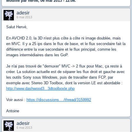
Modifié par herve, 06 mai 2013 - 12:06.
adesir
6 mai 2013
Salut Hervé,
En AVCHD 2.0, la 3D n'est plus côte à côte ni image doublée, mais
en MVC. Il y a 25 ips dans le flux de base, et le flux secondaire fait la
différence entre la vue secondaire et le flux principal, comme les
images intermédiaires dans les GoP.
Je n'ai pas trouvé de "demuxer" MVC -> 2 flux pour Mac, ça reste à
créer. La solution actuelle est de séparer les flux droit et gauche avec
les outils Sony sous Windows, puis de travailler dans FCP, par
exemple avec Stereo 3D Toolbox, dont la version LE est abordable :
http://www.dashwood3...3dtoolboxle.php
Voir aussi :
https://discussions..../thread/3159992
Antoine
adesir
6 mai 2013