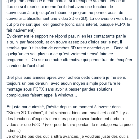
que je me demande même parfois si il récupère vraiment les deux
flux ou si il recrée lui même l'oeil droit avec une fonction de
conversion à lui (puisqu'en théorie le programme permet aussi de
convertir artificiellement une vidéo 2D en 3D). La conversion vers final
cut pro ne sort que l'oeil gauche (donc sans intérêt, puisque FCPX le
fait nativement).
Évidemment le support ne répond pas, ni en les contactants par le
site, ni par facebook, et on trouve assez peu d'infos sur le net, il
semble que l'utilisation de caméras 3D reste anecdotique… Donc si
quelqu'un en sait plus sur ce qu'est vraiment sensé faire ce
programme... Ou sur une autre alternative qui permettrait de récupérer
la vidéo de l'oeil droit.
Bref plusieurs années après avoir acheté cette caméra je me sens
toujours un peu démuni, avec aucun moyen simple pour faire le
montage sous FCPX sans avoir à passer par des solutions
compliquées faisant appel à windows…
Et juste par curiosité, j'hésite depuis un moment à investir dans
"
Stereo 3D Toolbox", il fait vraiment bien son travail cet outil ? Il y a
des fonctions d'exports correctes pour pouvoir facilement sortir la
vidéo sur une tv3D ? (voir pour le faire pendant le montage via la prise
hdmi…)
Je cherche pas des outils ultra avancés, je voudrais juste des outils