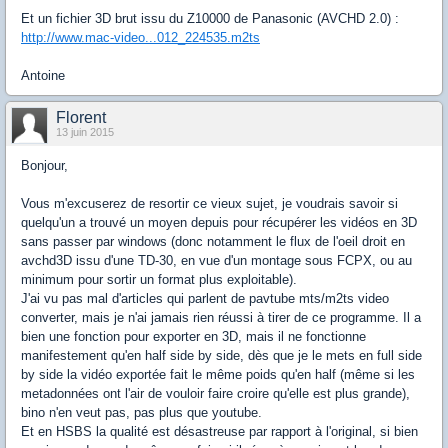
Et un fichier 3D brut issu du Z10000 de Panasonic (AVCHD 2.0) :
http://www.mac-video...012_224535.m2ts
Antoine
Florent
13 juin 2015
Bonjour,
Vous m'excuserez de resortir ce vieux sujet, je voudrais savoir si
quelqu'un a trouvé un moyen depuis pour récupérer les vidéos en 3D
sans passer par windows (donc notamment le flux de l'oeil droit en
avchd3D issu d'une TD-30, en vue d'un montage sous FCPX, ou au
minimum pour sortir un format plus exploitable).
J'ai vu pas mal d'articles qui parlent de pavtube mts/m2ts video
converter, mais je n'ai jamais rien réussi à tirer de ce programme. Il a
bien une fonction pour exporter en 3D, mais il ne fonctionne
manifestement qu'en half side by side, dès que je le mets en full side
by side la vidéo exportée fait le même poids qu'en half (même si les
metadonnées ont l'air de vouloir faire croire qu'elle est plus grande),
bino n'en veut pas, pas plus que youtube.
Et en HSBS la qualité est désastreuse par rapport à l'original, si bien