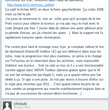
fonctionne sur mac, référencé dans l'aide de dashwood
:
http://www.inv3.com/mvc_splitter
Ça split le fichier MVC en deux fichiers gauche/droite. Ça coûte 100$
mais ça fait le job.
J'ai juste du renommer le .mts en .m2ts pour qu'il accepte de le lire.
Petit soucis pour obtenir la licence, je n'ai pas reçu le mail avec le
code (bloqué par free ? j'avais déjà du utiliser une autre adresse pour
la période d'essai, oui j'ai checké les spam…). Mais le support me l'a
rapidement transmis après réclamation.
Par contre pour faire le montage sous fcpx, je comptais utiliser le truc
de dashwood (Stereo3D toolbox LE) qui est référencé dans tous les
tutos, mais le programme n'est plus maintenu, on arrive à le charger
sur FxFactory en le cherchant dans les archives, mais impossible
d'obtenir une licence… Soit j'ai raté un truc et il y a une fonctionnalité
cachée qqpart dans 360VR Toolbox (devenu gratuit après que le M.
se soit fait embaucher par Apple !), mais ça a quand même pas l'air
dédié à ça. Si qqn a une piste. Je n'ai pas réussi à trouver d'infos sur
le sujet plus récentes que 2011… C'est quand même bizarre de ne
plus vendre un programme qui marche manifestement toujours bien et
n'a pas de successeur (la version démo fonctionne…)
chnoub
15 mars 2023