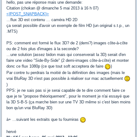
hello, pas une réponse mais une demande:
Citation (chokan @ dimanche 5 mai 2013 à 16 h 07)
<{POST_SNAPBACK}>
…flux 3D est contenu … caméra HD 2D
ça serait possible d'avoir un exemple de film HD (un original s.t.p., un
.MTS)
PS: comment est formé le flux 3D? de 2 (demi?) images côte-à-côte
ou de 2 fois plus d'images à la seconde?
…une solution (assez bidon mais qui conserverait la 3D) serait d'en
faire une video "Side-By-Side" (2 demi-images côte-à-côte) et monter
donc ce flux 1080p (ce que tout soft acceptera de faire
)
Par contre tu perdrais la moitié de la définition des images (mais le
vrai BluRay 3D n'est pas possible à réaliser sur mac actuellement
)
PPS: je ne sais pas si je serai capable de te dire comment faire ce
que je te "propose théoriquement", pour le moment je n'ai essayé que
la 3D S-B-S (ça marche bien sur une TV 3D même si c'est bien moins
bon qu'un vrai BluRay 3D)
à+ …suivant les extraits que tu fourniras
hervé