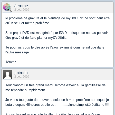
Jerome
2 déc. 2010
le problème de gravure et le plantage de myDVDEdit ne sont peut être
qu'un seul et même problème.
Si le projet DVD est mal généré par iDVD, il risque de ne pas pouvoir
être gravé et de faire planter myDVDEdit.
Je pourrais vous le dire après l'avoir examiné comme indiqué dans
l'autre message
Jérôme
jmiruch
2 déc. 2010
Tout d'abord un très grand merci Jerôme d'avoir eu la gentillesse de
me répondre si rapidement
Je viens tout juste de trouver la solution à mon problême sur lequel je
butais depuis 48heures et elle est ...........d'une simplicité édifiante !!!!
A tous hasard je suis allé fouiller du côté d'un logiciel que j'avais