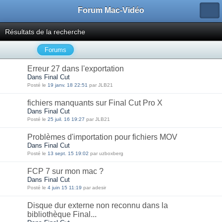
Forum Mac-Vidéo
Résultats de la recherche
Forums
Erreur 27 dans l'exportation
Dans Final Cut
Posté le
19 janv. 18 22:51
par JLB21
fichiers manquants sur Final Cut Pro X
Dans Final Cut
Posté le
25 juil. 16 19:27
par JLB21
Problèmes d'importation pour fichiers MOV
Dans Final Cut
Posté le
13 sept. 15 19:02
par uzboxberg
FCP 7 sur mon mac ?
Dans Final Cut
Posté le
4 juin 15 11:19
par adesir
Disque dur externe non reconnu dans la
bibliothèque Final...