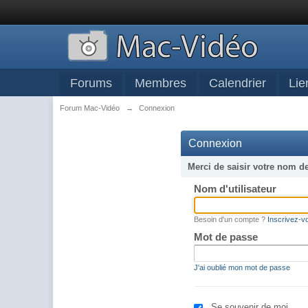
Forums
Membres
Calendrier
Lie
Forum Mac-Vidéo
→
Connexion
Connexion
Merci de saisir votre nom d
Nom d'utilisateur
Besoin d'un compte ?
Inscrivez-v
Mot de passe
J'ai oublié mon mot de passe
Se souvenir de moi