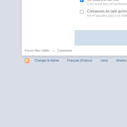
Ceci n'est pas recommand
Connexion en tant qu'inv
Ne m'ajoutez pas à la liste 
Forum Mac-Vidéo
→
Connexion
Changer le thème
Français (France)
Liens
Articles