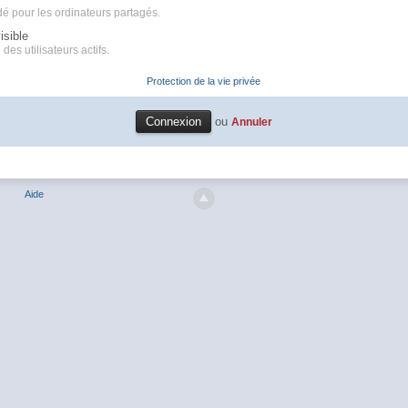
é pour les ordinateurs partagés.
isible
des utilisateurs actifs.
Protection de la vie privée
ou
Annuler
Aide