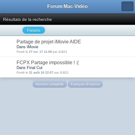
Forum Mac-Vidéo
Résultats de la recherche
Forums
Partage de projet iMovie AIDE
Dans iMovie
Posté le
27 oct. 17 11:09
par JLB21
FCPX Partage impossible ! :(
Dans Final Cut
Posté le
31 août 16 22:07
par JLB21
Version complète
Français (France)