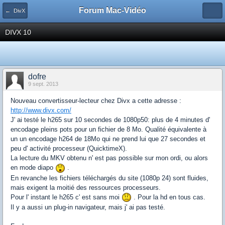
Forum Mac-Vidéo
← DivX
DIVX 10
dofre
9 sept. 2013
Nouveau convertisseur-lecteur chez Divx a cette adresse :
http://www.divx.com/
J' ai testé le h265 sur 10 secondes de 1080p50: plus de 4 minutes d'
encodage pleins pots pour un fichier de 8 Mo. Qualité équivalente à
un un encodage h264 de 18Mo qui ne prend lui que 27 secondes et
peu d' activité processeur (QuicktimeX).
La lecture du MKV obtenu n' est pas possible sur mon ordi, ou alors
en mode diapo
.
En revanche les fichiers téléchargés du site (1080p 24) sont fluides,
mais exigent la moitié des ressources processeurs.
Pour l' instant le h265 c' est sans moi
. Pour la hd en tous cas.
Il y a aussi un plug-in navigateur, mais j' ai pas testé.