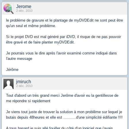
Jerome
2 déc. 2010
le problème de gravure et le plantage de myDVDEdit ne sont peut être
qu'un seul et même problème.
Si le projet DVD est mal généré par iDVD, il risque de ne pas pouvoir
être gravé et de faire planter myDVDEdit.
Je pourrais vous le dire après l'avoir examiné comme indiqué dans
l'autre message
Jérôme
jmiruch
2 déc. 2010
Tout d'abord un très grand merci Jerôme d'avoir eu la gentillesse de
me répondre si rapidement
Je viens tout juste de trouver la solution à mon problême sur lequel je
butais depuis 48heures et elle est ...........d'une simplicité édifiante !!!!
A tous hasard je suis allé fouiller du côté d'un logiciel que j'avais