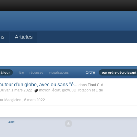
ns
Articles
Ordre
 à jour
titre
réponses
visualisations
par ordre décroissant
utour d'un globe, avec ou sans "é...
dans
Final Cut
DuVar, 1 mars 2022
motion
,
éclat
,
glow
,
3D
,
rotation
et 1 de
ar Macgicien ,
6 mars 2022
Aide