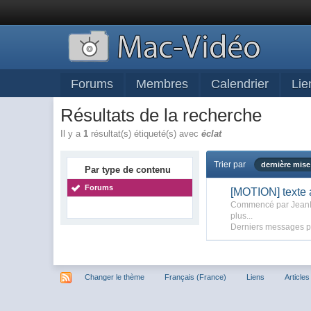
Forums
Membres
Calendrier
Lie
Résultats de la recherche
Il y a
1
résultat(s) étiqueté(s) avec
éclat
Trier par
dernière mise
Par type de contenu
Forums
[MOTION] texte a
Commencé par Jean
plus...
Derniers messages p
Changer le thème
Français (France)
Liens
Articles