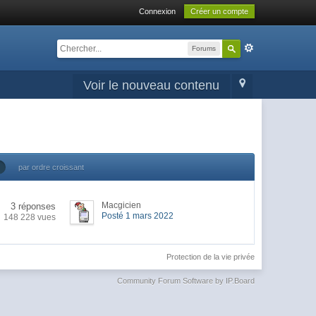
Connexion
Créer un compte
Forums
Voir le nouveau contenu
par ordre croissant
Macgicien
3 réponses
Posté 1 mars 2022
148 228 vues
Protection de la vie privée
Community Forum Software by IP.Board