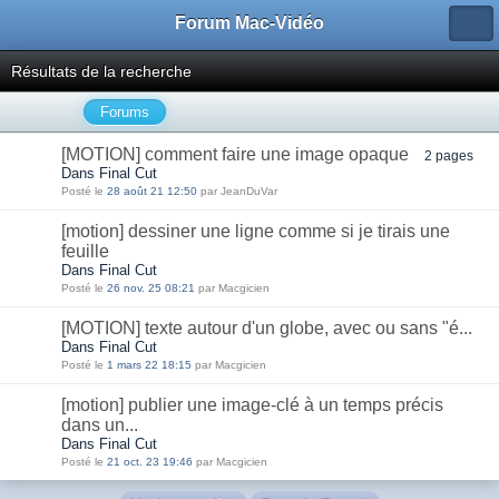
Forum Mac-Vidéo
Résultats de la recherche
Forums
[MOTION] comment faire une image opaque
2 pages
Dans Final Cut
Posté le
28 août 21 12:50
par JeanDuVar
[motion] dessiner une ligne comme si je tirais une
feuille
Dans Final Cut
Posté le
26 nov. 25 08:21
par Macgicien
[MOTION] texte autour d'un globe, avec ou sans "é...
Dans Final Cut
Posté le
1 mars 22 18:15
par Macgicien
[motion] publier une image-clé à un temps précis
dans un...
Dans Final Cut
Posté le
21 oct. 23 19:46
par Macgicien