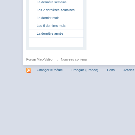
La dernière semaine
Les 2 dernières semaines
Le dernier mois
Les 6 derniers mois
La dernière année
Forum Mac-Vidéo
→
Nouveau contenu
Changer le thème
Français (France)
Liens
Articles